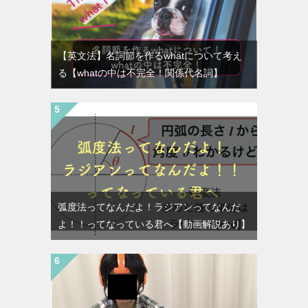
【英文法】名詞節を作るwhatについて考え
る【whatの中は不完全！関係代名詞】
弧度法ってなんだよ！ラジアンってなんだ
よ！！ってなっている君へ【動画解説あり】