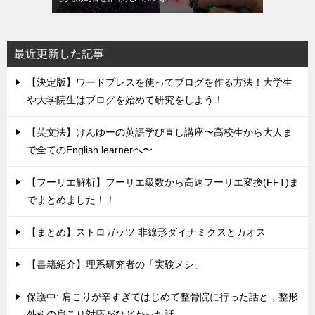
最近更新した記事
【決定版】ワードプレスを使ってブログを作る方法！大学生
や大学院生はブログを始めて研究をしよう！
【英文法】けんゆーの英語学び直し講座〜高校生から大人ま
で全てのEnglish learnerへ〜
【フーリエ解析】フーリエ級数から高速フーリエ変換(FFT)ま
でまとめました！！
【まとめ】ストロガッツ 非線形ダイナミクスとカオス
【書籍紹介】理系研究者の「実験メシ」
保護中: 肩こりが辛すぎてはじめて整骨院に行った話と，整形
外科の肩こり対応がひどかった話