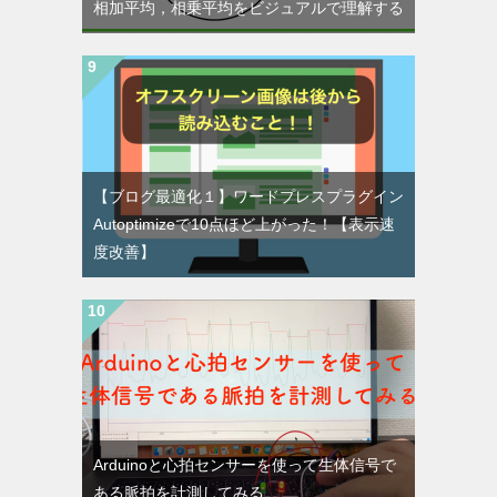
相加平均，相乗平均をビジュアルで理解する
【ブログ最適化１】ワードプレスプラグイン
Autoptimizeで10点ほど上がった！【表示速
度改善】
Arduinoと心拍センサーを使って生体信号で
ある脈拍を計測してみる