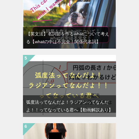
【英文法】名詞節を作るwhatについて考え
る【whatの中は不完全！関係代名詞】
弧度法ってなんだよ！ラジアンってなんだ
よ！！ってなっている君へ【動画解説あり】