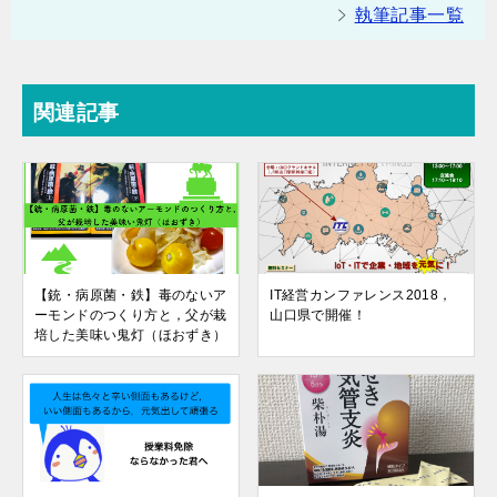
執筆記事一覧
関連記事
【銃・病原菌・鉄】毒のないア
IT経営カンファレンス2018，
ーモンドのつくり方と，父が栽
山口県で開催！
培した美味い鬼灯（ほおずき）