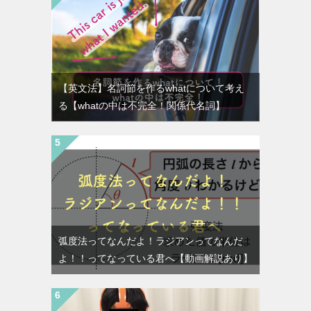
【英文法】名詞節を作るwhatについて考え
る【whatの中は不完全！関係代名詞】
弧度法ってなんだよ！ラジアンってなんだ
よ！！ってなっている君へ【動画解説あり】