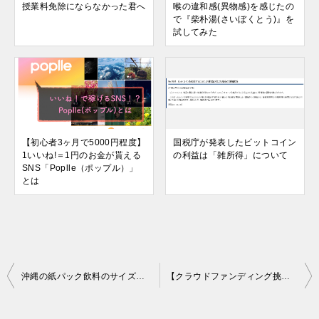
授業料免除にならなかった君へ
喉の違和感(異物感)を感じたの
で『柴朴湯(さいぼくとう)』を
試してみた
【初心者3ヶ月で5000円程度】
国税庁が発表したビットコイン
1いいね!＝1円のお金が貰える
の利益は「雑所得」について
SNS「Poplle（ポップル）」
とは
投
沖縄の紙パック飲料のサイズがなぜ946mlなのか！？【戦後沖縄】
【クラウドファンディング挑戦中】大学院をやめてトロピカルフルーツを作ります！！！！！
稿