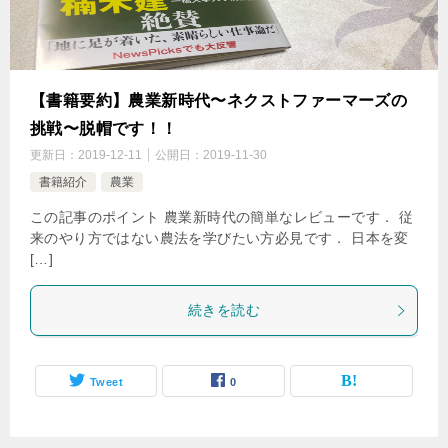
【書籍要約】農業新時代〜ネクストファーマーズの
挑戦〜脱帽です！！
更新日：
2019-12-11
公開日：
2019-11-30
書籍紹介
農業
この記事のポイント 農業新時代の簡単なレビューです． 従
来のやり方ではない農法を学びたい方必見です． 日本を変
[…]
続きを読む
Tweet
0