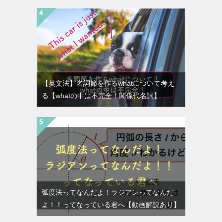
【英文法】名詞節を作るwhatについて考え
る【whatの中は不完全！関係代名詞】
弧度法ってなんだよ！ラジアンってなんだ
よ！！ってなっている君へ【動画解説あり】