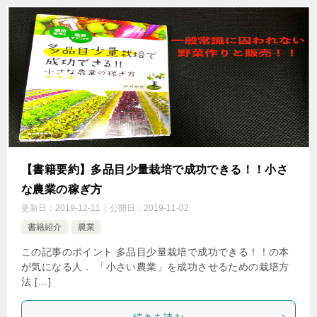
【書籍要約】多品目少量栽培で成功できる！！小さ
な農業の稼ぎ方
更新日：
2019-12-11
公開日：
2019-11-02
書籍紹介
農業
この記事のポイント 多品目少量栽培で成功できる！！の本
が気になる人． 「小さい農業」を成功させるための栽培方
法 […]