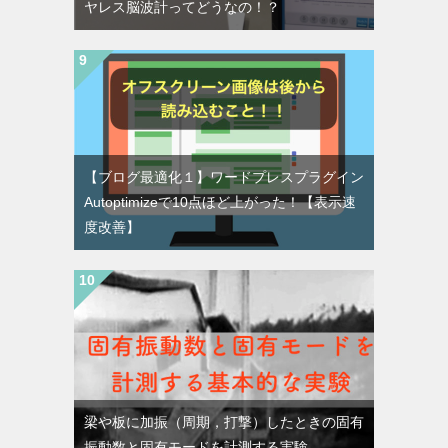
ヤレス脳波計ってどうなの！？
【ブログ最適化１】ワードプレスプラグイン
Autoptimizeで10点ほど上がった！【表示速
度改善】
梁や板に加振（周期，打撃）したときの固有
振動数と固有モードを計測する実験