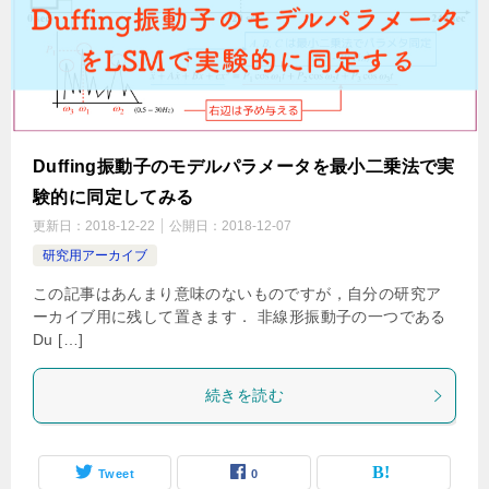
Duffing振動子のモデルパラメータを最小二乗法で実
験的に同定してみる
更新日：
2018-12-22
公開日：
2018-12-07
研究用アーカイブ
この記事はあんまり意味のないものですが，自分の研究ア
ーカイブ用に残して置きます． 非線形振動子の一つである
Du […]
続きを読む
Tweet
0