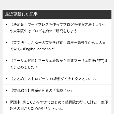
最近更新した記事
【決定版】ワードプレスを使ってブログを作る方法！大学生
や大学院生はブログを始めて研究をしよう！
【英文法】けんゆーの英語学び直し講座〜高校生から大人ま
で全てのEnglish learnerへ〜
【フーリエ解析】フーリエ級数から高速フーリエ変換(FFT)ま
でまとめました！！
【まとめ】ストロガッツ 非線形ダイナミクスとカオス
【書籍紹介】理系研究者の「実験メシ」
保護中: 肩こりが辛すぎてはじめて整骨院に行った話と，整形
外科の肩こり対応がひどかった話