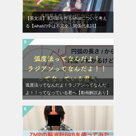
【英文法】名詞節を作るwhatについて考え
る【whatの中は不完全！関係代名詞】
弧度法ってなんだよ！ラジアンってなんだ
よ！！ってなっている君へ【動画解説あり】