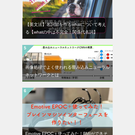
【英文法】名詞節を作るwhatについて考え
る【whatの中は不完全！関係代名詞】
画像処理でよく使われる畳み込みニューラル
ネットワークとは
Emotive EPOC＋使ってみた！BMIができそ