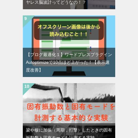
ヤレス脳波計ってどうなの！？
【ブログ最適化１】ワードプレスプラグイン
Autoptimizeで10点ほど上がった！【表示速
度改善】
梁や板に加振（周期，打撃）したときの固有
振動数と固有モードを計測する実験