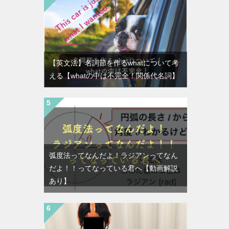
【英文法】名詞節を作るwhatについて考
える【whatの中は不完全！関係代名詞】
弧度法ってなんだよ！ラジアンってなん
だよ！！ってなっている君へ【動画解説
あり】