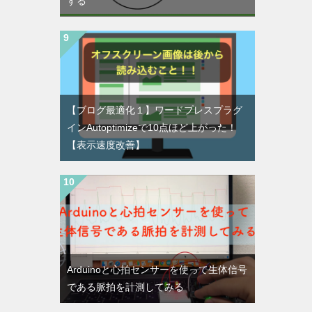
する
【ブログ最適化１】ワードプレスプラグ
インAutoptimizeで10点ほど上がった！
【表示速度改善】
Arduinoと心拍センサーを使って生体信号
である脈拍を計測してみる