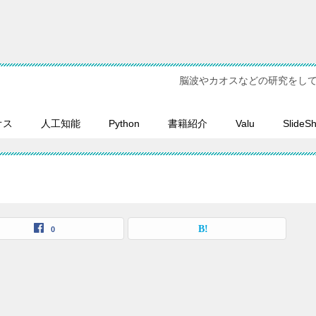
脳波やカオスなどの研究をし
オス
人工知能
Python
書籍紹介
Valu
SlideS
0