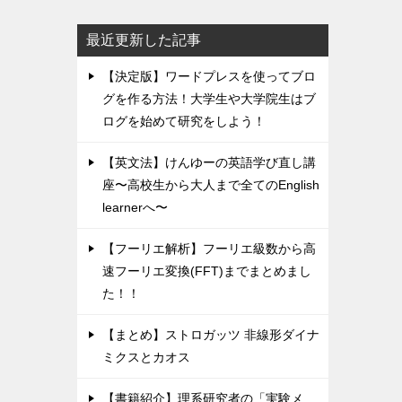
最近更新した記事
【決定版】ワードプレスを使ってブロ
グを作る方法！大学生や大学院生はブ
ログを始めて研究をしよう！
【英文法】けんゆーの英語学び直し講
座〜高校生から大人まで全てのEnglish
learnerへ〜
【フーリエ解析】フーリエ級数から高
速フーリエ変換(FFT)までまとめまし
た！！
【まとめ】ストロガッツ 非線形ダイナ
ミクスとカオス
【書籍紹介】理系研究者の「実験メ