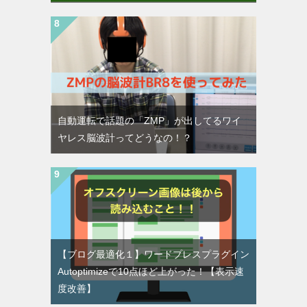
自動運転で話題の「ZMP」が出してるワイ
ヤレス脳波計ってどうなの！？
【ブログ最適化１】ワードプレスプラグイン
Autoptimizeで10点ほど上がった！【表示速
度改善】