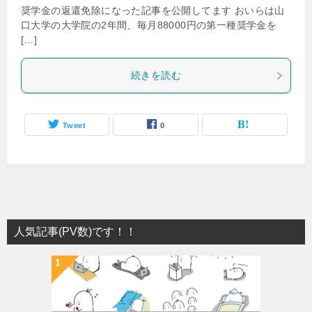
奨学金の返還免除になった記事を公開してます おいらは山
口大学の大学院の2年間、毎月88000円の第一種奨学金を
[…]
続きを読む
Tweet
0
人気記事(PV数)です！！