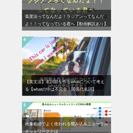
弧度法ってなんだよ！ラジアンってなんだ
よ！！ってなっている君へ【動画解説あり】
【英文法】名詞節を作るwhatについて考え
る【whatの中は不完全！関係代名詞】
画像処理でよく使われる畳み込みニューラル
ネットワークとは