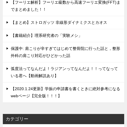
【フーリエ解析】フーリエ級数から高速フーリエ変換(FFT)ま
でまとめました！！
【まとめ】ストロガッツ 非線形ダイナミクスとカオス
【書籍紹介】理系研究者の「実験メシ」
保護中: 肩こりが辛すぎてはじめて整骨院に行った話と，整形
外科の肩こり対応がひどかった話
弧度法ってなんだよ！ラジアンってなんだよ！！ってなって
いる君へ【動画解説あり】
【2020.1.24更新】学振の申請書を書くときに絶対参考になる
webページ【完全版！！！】
カテゴリー