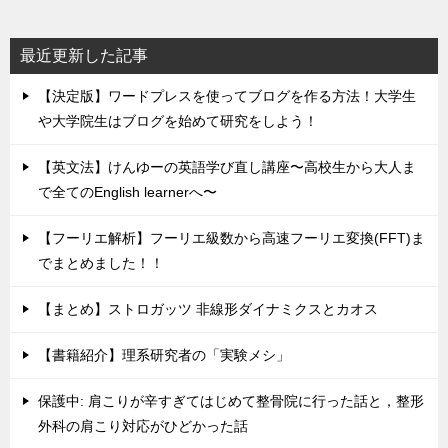
最近更新した記事
【決定版】ワードプレスを使ってブログを作る方法！大学生
や大学院生はブログを始めて研究をしよう！
【英文法】けんゆーの英語学び直し講座〜高校生から大人ま
で全てのEnglish learnerへ〜
【フーリエ解析】フーリエ級数から高速フーリエ変換(FFT)ま
でまとめました！！
【まとめ】ストロガッツ 非線形ダイナミクスとカオス
【書籍紹介】理系研究者の「実験メシ」
保護中: 肩こりが辛すぎてはじめて整骨院に行った話と，整形
外科の肩こり対応がひどかった話