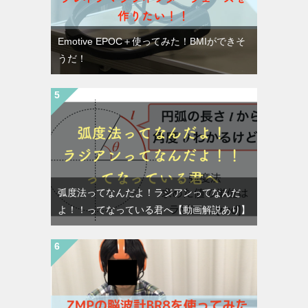
Emotive EPOC＋使ってみた！BMIができそ
うだ！
弧度法ってなんだよ！ラジアンってなんだ
よ！！ってなっている君へ【動画解説あり】