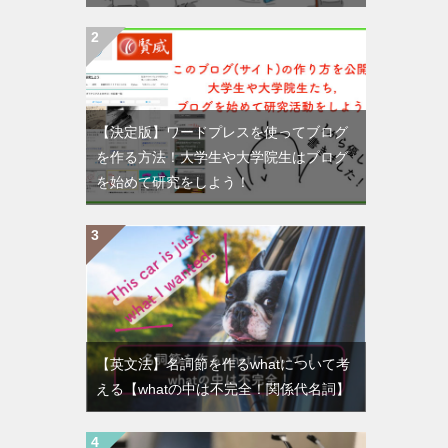
【決定版】ワードプレスを使ってブログ
を作る方法！大学生や大学院生はブログ
を始めて研究をしよう！
【英文法】名詞節を作るwhatについて考
える【whatの中は不完全！関係代名詞】