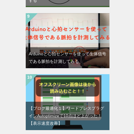
する
Arduinoと心拍センサーを使って生体信号
である脈拍を計測してみる
【ブログ最適化１】ワードプレスプラグ
インAutoptimizeで10点ほど上がった！
【表示速度改善】