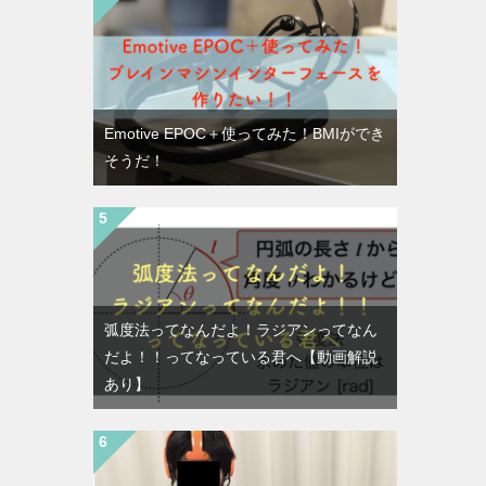
Emotive EPOC＋使ってみた！BMIができ
そうだ！
弧度法ってなんだよ！ラジアンってなん
だよ！！ってなっている君へ【動画解説
あり】