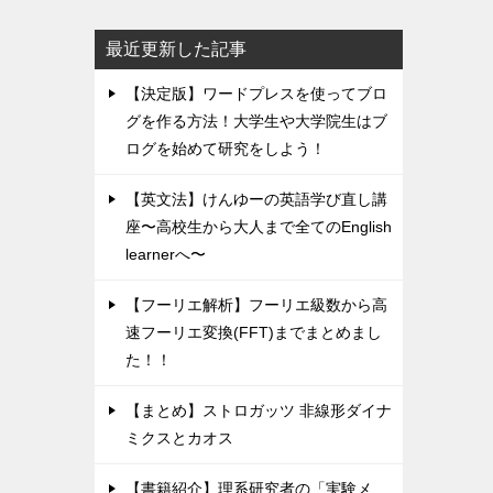
最近更新した記事
【決定版】ワードプレスを使ってブロ
グを作る方法！大学生や大学院生はブ
ログを始めて研究をしよう！
【英文法】けんゆーの英語学び直し講
座〜高校生から大人まで全てのEnglish
learnerへ〜
【フーリエ解析】フーリエ級数から高
速フーリエ変換(FFT)までまとめまし
た！！
【まとめ】ストロガッツ 非線形ダイナ
ミクスとカオス
【書籍紹介】理系研究者の「実験メ