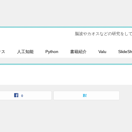
脳波やカオスなどの研究をし
オス
人工知能
Python
書籍紹介
Valu
SlideS
0