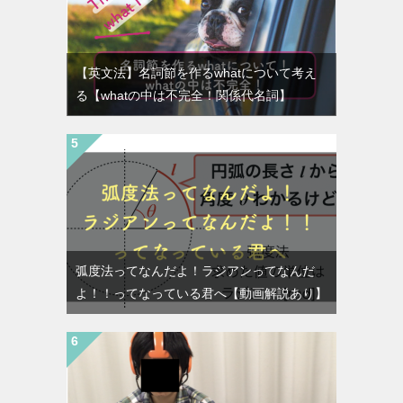
【英文法】名詞節を作るwhatについて考え
る【whatの中は不完全！関係代名詞】
弧度法ってなんだよ！ラジアンってなんだ
よ！！ってなっている君へ【動画解説あり】