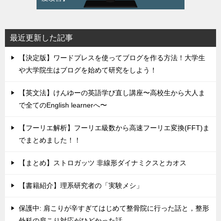
最近更新した記事
【決定版】ワードプレスを使ってブログを作る方法！大学生
や大学院生はブログを始めて研究をしよう！
【英文法】けんゆーの英語学び直し講座〜高校生から大人ま
で全てのEnglish learnerへ〜
【フーリエ解析】フーリエ級数から高速フーリエ変換(FFT)ま
でまとめました！！
【まとめ】ストロガッツ 非線形ダイナミクスとカオス
【書籍紹介】理系研究者の「実験メシ」
保護中: 肩こりが辛すぎてはじめて整骨院に行った話と，整形
外科の肩こり対応がひどかった話