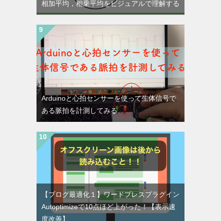
相加平均，相乗平均をビジュアルで理解する
Arduinoと心拍センサーを使って生体信号で
ある脈拍を計測してみる
【ブログ最適化１】ワードプレスプラグイン
Autoptimizeで10点ほど上がった！【表示速
度改善】