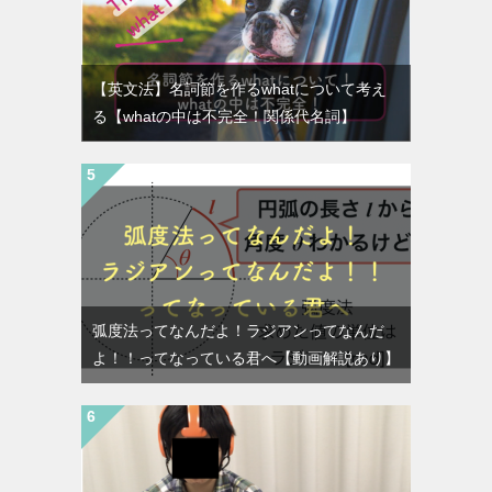
【英文法】名詞節を作るwhatについて考え
る【whatの中は不完全！関係代名詞】
弧度法ってなんだよ！ラジアンってなんだ
よ！！ってなっている君へ【動画解説あり】