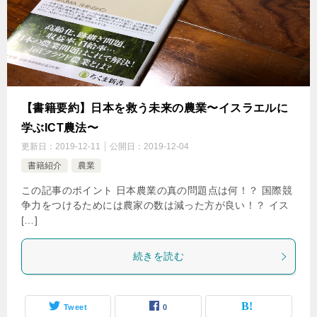
【書籍要約】日本を救う未来の農業〜イスラエルに
学ぶICT農法〜
更新日：
2019-12-11
公開日：
2019-12-04
書籍紹介
農業
この記事のポイント 日本農業の真の問題点は何！？ 国際競
争力をつけるためには農家の数は減った方が良い！？ イス
[…]
続きを読む
Tweet
0