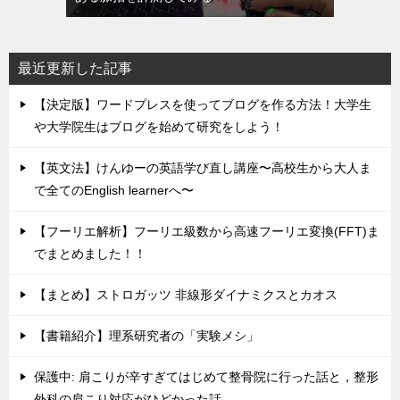
最近更新した記事
【決定版】ワードプレスを使ってブログを作る方法！大学生
や大学院生はブログを始めて研究をしよう！
【英文法】けんゆーの英語学び直し講座〜高校生から大人ま
で全てのEnglish learnerへ〜
【フーリエ解析】フーリエ級数から高速フーリエ変換(FFT)ま
でまとめました！！
【まとめ】ストロガッツ 非線形ダイナミクスとカオス
【書籍紹介】理系研究者の「実験メシ」
保護中: 肩こりが辛すぎてはじめて整骨院に行った話と，整形
外科の肩こり対応がひどかった話