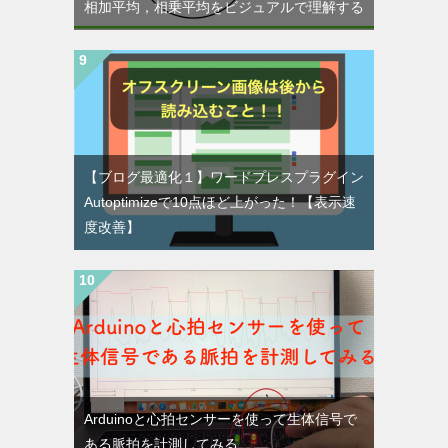
相加平均，相乗平均をビジュアルで理解する
【ブログ最適化１】ワードプレスプラグイン
Autoptimizeで10点ほど上がった！【表示速
度改善】
Arduinoと心拍センサーを使って生体信号で
ある脈拍を計測してみる