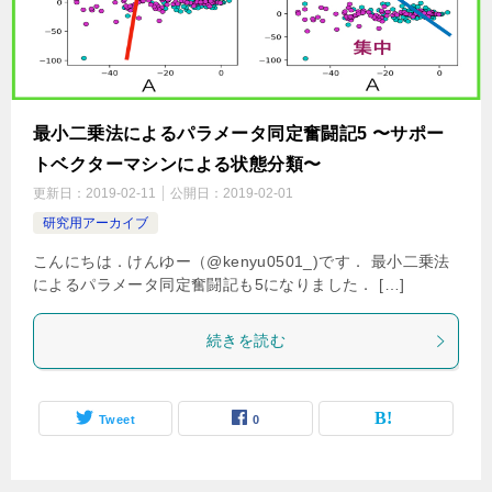
最小二乗法によるパラメータ同定奮闘記5 〜サポー
トベクターマシンによる状態分類〜
更新日：
2019-02-11
公開日：
2019-02-01
研究用アーカイブ
こんにちは．けんゆー（@kenyu0501_)です． 最小二乗法
によるパラメータ同定奮闘記も5になりました． […]
続きを読む
Tweet
0