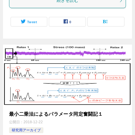
続きを読む
Tweet
0
最小二乗法によるパラメータ同定奮闘記１
公開日：
2018-12-22
研究用アーカイブ