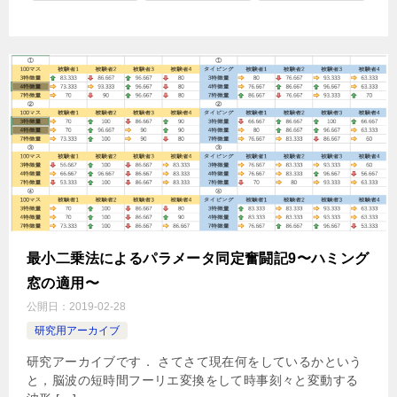
最小二乗法によるパラメータ同定奮闘記9〜ハミング
窓の適用〜
公開日：
2019-02-28
研究用アーカイブ
研究アーカイブです． さてさて現在何をしているかという
と，脳波の短時間フーリエ変換をして時事刻々と変動する