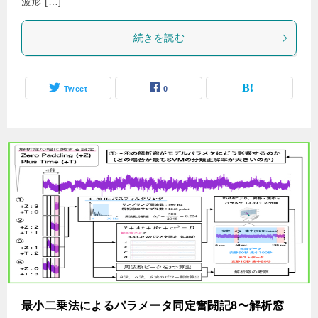
波形 […]
続きを読む
Tweet
0
最小二乗法によるパラメータ同定奮闘記8〜解析窓