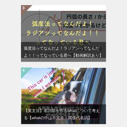
弧度法ってなんだよ！ラジアンってなんだ
よ！！ってなっている君へ【動画解説あり】
【英文法】名詞節を作るwhatについて考え
る【whatの中は不完全！関係代名詞】