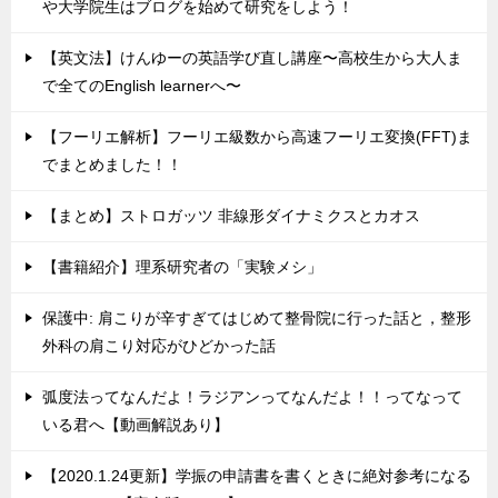
や大学院生はブログを始めて研究をしよう！
【英文法】けんゆーの英語学び直し講座〜高校生から大人ま
で全てのEnglish learnerへ〜
【フーリエ解析】フーリエ級数から高速フーリエ変換(FFT)ま
でまとめました！！
【まとめ】ストロガッツ 非線形ダイナミクスとカオス
【書籍紹介】理系研究者の「実験メシ」
保護中: 肩こりが辛すぎてはじめて整骨院に行った話と，整形
外科の肩こり対応がひどかった話
弧度法ってなんだよ！ラジアンってなんだよ！！ってなって
いる君へ【動画解説あり】
【2020.1.24更新】学振の申請書を書くときに絶対参考になる