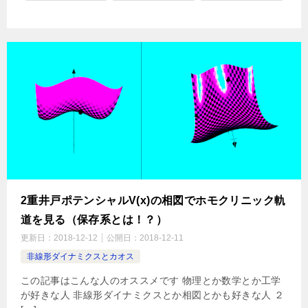
2重井戸ポテンシャルV(x)の相図でホモクリニック軌
道を見る（保存系とは！？）
更新日：
2018-12-12
公開日：
2018-12-11
非線形ダイナミクスとカオス
この記事はこんな人のオススメです 物理とか数学とか工学
が好きな人 非線形ダイナミクスとか相図とかも好きな人 ２