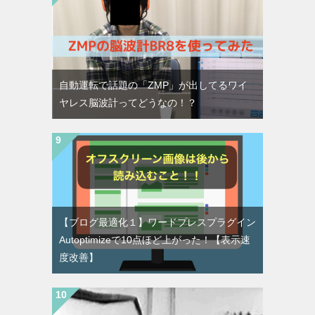
自動運転で話題の「ZMP」が出してるワイ
ヤレス脳波計ってどうなの！？
【ブログ最適化１】ワードプレスプラグイン
Autoptimizeで10点ほど上がった！【表示速
度改善】