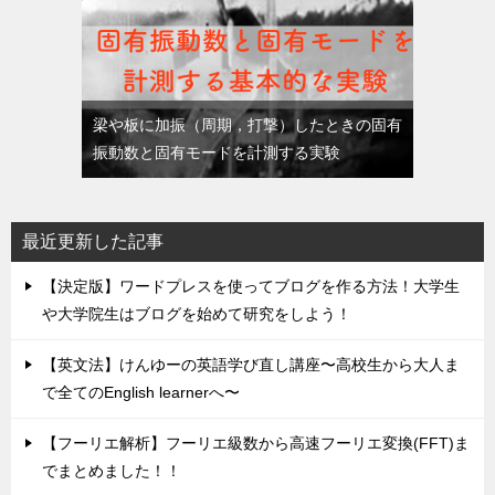
梁や板に加振（周期，打撃）したときの固有
振動数と固有モードを計測する実験
最近更新した記事
【決定版】ワードプレスを使ってブログを作る方法！大学生
や大学院生はブログを始めて研究をしよう！
【英文法】けんゆーの英語学び直し講座〜高校生から大人ま
で全てのEnglish learnerへ〜
【フーリエ解析】フーリエ級数から高速フーリエ変換(FFT)ま
でまとめました！！