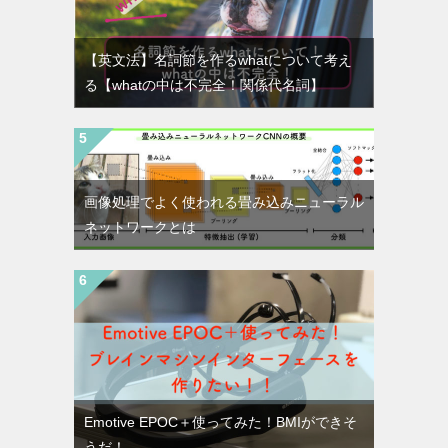
【英文法】名詞節を作るwhatについて考え
る【whatの中は不完全！関係代名詞】
画像処理でよく使われる畳み込みニューラル
ネットワークとは
Emotive EPOC＋使ってみた！BMIができそ
うだ！