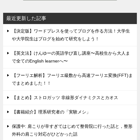
最近更新した記事
【決定版】ワードプレスを使ってブログを作る方法！大学生
や大学院生はブログを始めて研究をしよう！
【英文法】けんゆーの英語学び直し講座〜高校生から大人ま
で全てのEnglish learnerへ〜
【フーリエ解析】フーリエ級数から高速フーリエ変換(FFT)ま
でまとめました！！
【まとめ】ストロガッツ 非線形ダイナミクスとカオス
【書籍紹介】理系研究者の「実験メシ」
保護中: 肩こりが辛すぎてはじめて整骨院に行った話と，整形
外科の肩こり対応がひどかった話