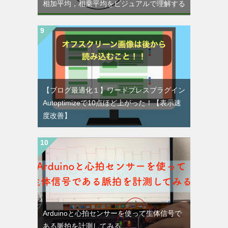
相加平均，相乗平均をビジュアルで理解する
【ブログ最適化１】ワードプレスプラグイン
Autoptimizeで10点ほど上がった！【表示速
度改善】
Arduinoと心拍センサーを使って生体信号で
ある脈拍を計測してみる