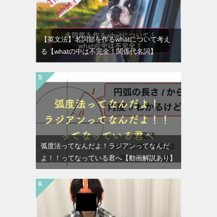
【英文法】名詞節を作るwhatについて考え
る【whatの中は不完全！関係代名詞】
弧度法ってなんだよ！ラジアンってなんだ
よ！！ってなっている君へ【動画解説あり】