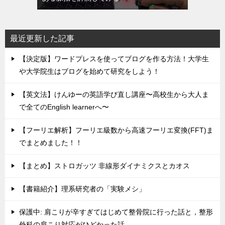
最近更新した記事
【決定版】ワードプレスを使ってブログを作る方法！大学生
や大学院生はブログを始めて研究をしよう！
【英文法】けんゆーの英語学び直し講座〜高校生から大人ま
で全てのEnglish learnerへ〜
【フーリエ解析】フーリエ級数から高速フーリエ変換(FFT)ま
でまとめました！！
【まとめ】ストロガッツ 非線形ダイナミクスとカオス
【書籍紹介】理系研究者の「実験メシ」
保護中: 肩こりが辛すぎてはじめて整骨院に行った話と，整形
外科の肩こり対応がひどかった話