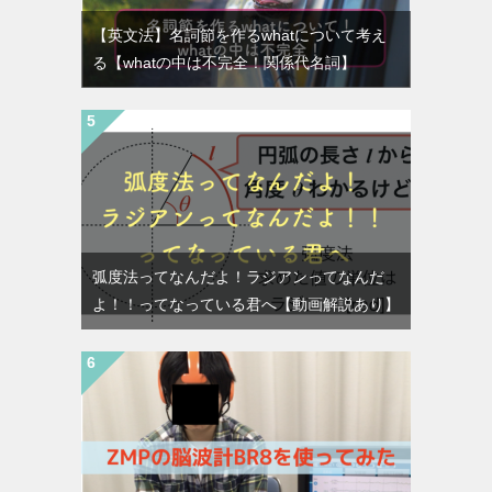
【英文法】名詞節を作るwhatについて考え
る【whatの中は不完全！関係代名詞】
弧度法ってなんだよ！ラジアンってなんだ
よ！！ってなっている君へ【動画解説あり】