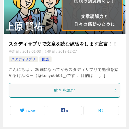
スタディサプリで文章を読む練習をします宣言！！
更新日：
2019-01-03
公開日：
2018-12-27
スタディサプリ
国語
こんにちは． 26歳になってからスタディサプリで勉強を始
めるけんゆー（@kenyu0501_)です． 目的は， […]
続きを読む
Tweet
0