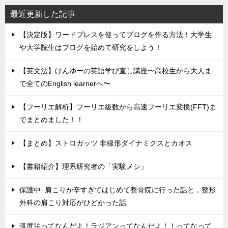
最近更新した記事
【決定版】ワードプレスを使ってブログを作る方法！大学生
や大学院生はブログを始めて研究をしよう！
【英文法】けんゆーの英語学び直し講座〜高校生から大人ま
で全てのEnglish learnerへ〜
【フーリエ解析】フーリエ級数から高速フーリエ変換(FFT)ま
でまとめました！！
【まとめ】ストロガッツ 非線形ダイナミクスとカオス
【書籍紹介】理系研究者の「実験メシ」
保護中: 肩こりが辛すぎてはじめて整骨院に行った話と，整形
外科の肩こり対応がひどかった話
弧度法ってなんだよ！ラジアンってなんだよ！！ってなって