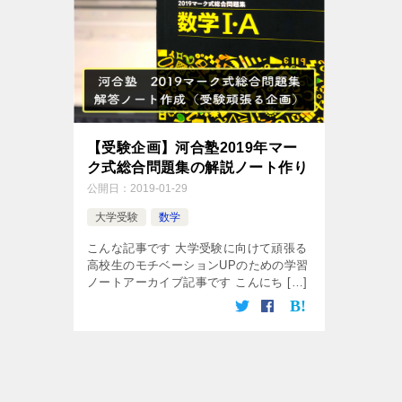
【受験企画】河合塾2019年マー
ク式総合問題集の解説ノート作り
公開日：
2019-01-29
大学受験
数学
こんな記事です 大学受験に向けて頑張る
高校生のモチベーションUPのための学習
ノートアーカイブ記事です こんにち […]