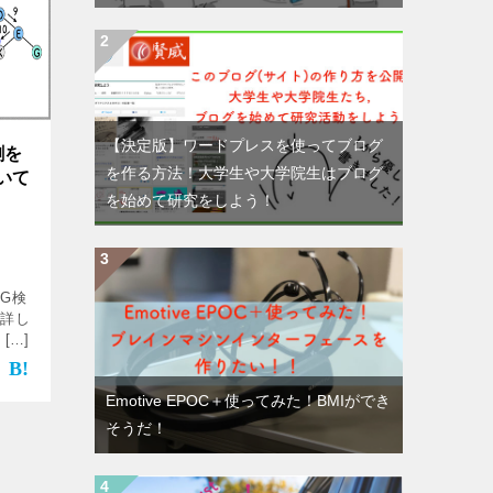
【決定版】ワードプレスを使ってブログ
割を
を作る方法！大学生や大学院生はブログ
いて
を始めて研究をしよう！
G検
て詳し
[…]
Emotive EPOC＋使ってみた！BMIができ
そうだ！