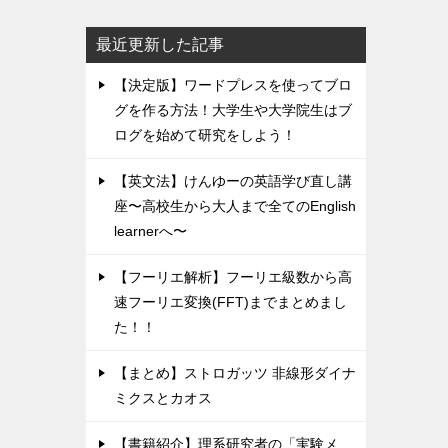
最近更新した記事
【決定版】ワードプレスを使ってブロ
グを作る方法！大学生や大学院生はブ
ログを始めて研究をしよう！
【英文法】けんゆーの英語学び直し講
座〜高校生から大人まで全てのEnglish
learnerへ〜
【フーリエ解析】フーリエ級数から高
速フーリエ変換(FFT)までまとめまし
た！！
【まとめ】ストロガッツ 非線形ダイナ
ミクスとカオス
【書籍紹介】理系研究者の「実験メ