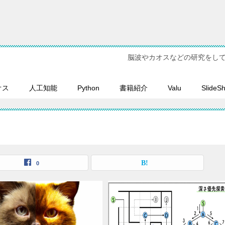
脳波やカオスなどの研究をし
オス
人工知能
Python
書籍紹介
Valu
SlideS
0