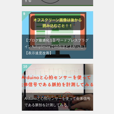
する
【ブログ最適化１】ワードプレスプラグ
インAutoptimizeで10点ほど上がった！
【表示速度改善】
Arduinoと心拍センサーを使って生体信号
である脈拍を計測してみる