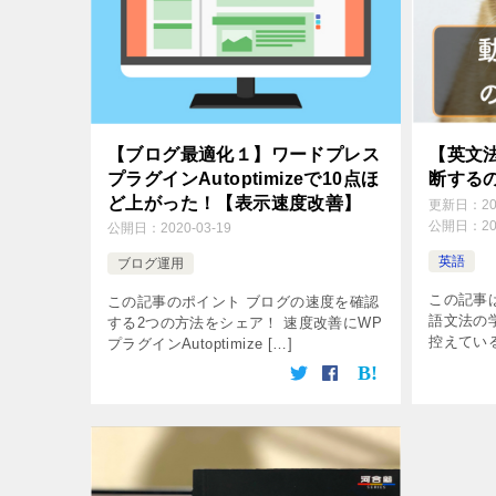
【ブログ最適化１】ワードプレス
【英文法
プラグインAutoptimizeで10点ほ
断する
ど上がった！【表示速度改善】
更新日：
2
公開日：
2
公開日：
2020-03-19
英語
ブログ運用
この記事
この記事のポイント ブログの速度を確認
語文法の
する2つの方法をシェア！ 速度改善にWP
控えている
プラグインAutoptimize […]