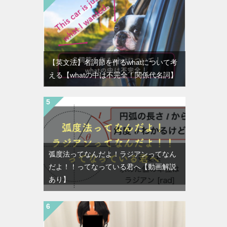
【英文法】名詞節を作るwhatについて考
える【whatの中は不完全！関係代名詞】
弧度法ってなんだよ！ラジアンってなん
だよ！！ってなっている君へ【動画解説
あり】