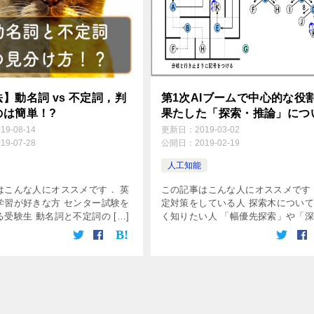
】動名詞 vs 不定詞，判
第1次AIブームで中心的な役
のは簡単！?
果たした「探索・推論」につ
019-08-14
更新日：
2019-03-02
019-07-28
公開日：
2019-02-19
人工知能
はこんな人にオススメです． 英
この記事はこんな人にオススメです 
学習が好きな方 センター試験を
定対策をしている人 探索木につい
受験生 動名詞と不定詞の […]
く知りたい人 「幅優先探索」や「深 