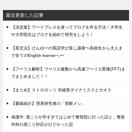
最近更新した記事
【決定版】ワードプレスを使ってブログを作る方法！大学生
や大学院生はブログを始めて研究をしよう！
【英文法】けんゆーの英語学び直し講座〜高校生から大人ま
で全てのEnglish learnerへ〜
【フーリエ解析】フーリエ級数から高速フーリエ変換(FFT)ま
でまとめました！！
【まとめ】ストロガッツ 非線形ダイナミクスとカオス
【書籍紹介】理系研究者の「実験メシ」
保護中: 肩こりが辛すぎてはじめて整骨院に行った話と，整形
外科の肩こり対応がひどかった話