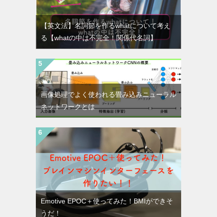
【英文法】名詞節を作るwhatについて考え
る【whatの中は不完全！関係代名詞】
画像処理でよく使われる畳み込みニューラル
ネットワークとは
Emotive EPOC＋使ってみた！BMIができそ
うだ！