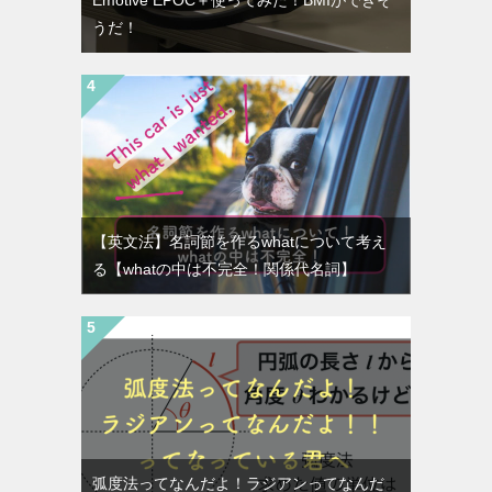
うだ！
【英文法】名詞節を作るwhatについて考え
る【whatの中は不完全！関係代名詞】
弧度法ってなんだよ！ラジアンってなんだ