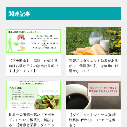
関連記事
【プチ断食】「脂肪」が燃える
乳製品はダイエット効果がある
前はお腹が空くのは当たり前で
が，「低脂肪牛乳」は体重に影
す【ダイエット】
響がない！？
世界一栄養価の高い「アボカ
【ダイエット】ジュース(加糖
ド」について徹底的に解説す
飲料)の代わりにコーヒーを飲
る！【健康と栄養，ダイエッ
もう