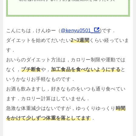
こんにちは．けんゆー（
@kenyu0501_
)です．
ダイエットを始めてだいたい
2~3週間
くらい経っていま
す．
おいらのダイエット方法は，カロリー制限や運動では
なく，
プチ断食
や，
加工食品を食べないようにする
と
いうかなりお手軽なものです．
お酒も飲みますし，好きなものをいつも通り食べてい
ます．カロリー計算はしていません．
急激な体重減少はないですが，ゆっくりゆっくり
時間
をかけて少しずつ体重を落としてます
．