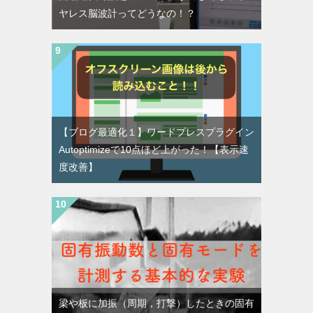
ヤレス脳波計ってどうなの！？
【ブログ最適化１】ワードプレスプラグイン
Autoptimizeで10点ほど上がった！【表示速
度改善】
梁や板に加振（周期，打撃）したときの固有