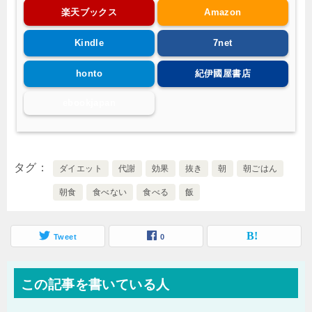
楽天ブックス
Amazon
Kindle
7net
honto
紀伊國屋書店
ebookjapan
タグ
ダイエット
代謝
効果
抜き
朝
朝ごはん
朝食
食べない
食べる
飯
Tweet
0
この記事を書いている人