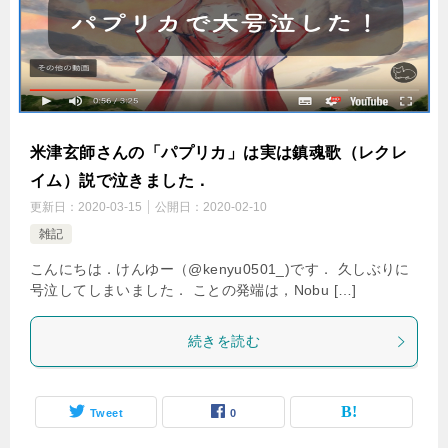
米津玄師さんの「パプリカ」は実は鎮魂歌（レクレ
イム）説で泣きました．
更新日：
2020-03-15
公開日：
2020-02-10
雑記
こんにちは．けんゆー（@kenyu0501_)です． 久しぶりに
号泣してしまいました． ことの発端は，Nobu […]
続きを読む
Tweet
0