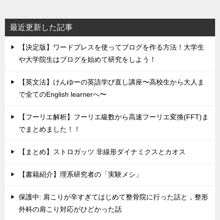
最近更新した記事
【決定版】ワードプレスを使ってブログを作る方法！大学生
や大学院生はブログを始めて研究をしよう！
【英文法】けんゆーの英語学び直し講座〜高校生から大人ま
で全てのEnglish learnerへ〜
【フーリエ解析】フーリエ級数から高速フーリエ変換(FFT)ま
でまとめました！！
【まとめ】ストロガッツ 非線形ダイナミクスとカオス
【書籍紹介】理系研究者の「実験メシ」
保護中: 肩こりが辛すぎてはじめて整骨院に行った話と，整形
外科の肩こり対応がひどかった話