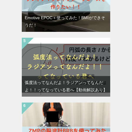
Emotive EPOC＋使ってみた！BMIができそ
うだ！
弧度法ってなんだよ！ラジアンってなんだ
よ！！ってなっている君へ【動画解説あり】