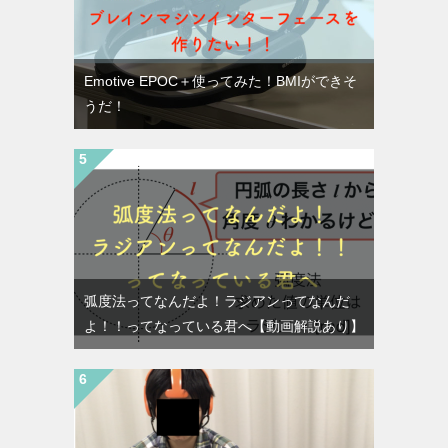
Emotive EPOC＋使ってみた！BMIができそ
うだ！
弧度法ってなんだよ！ラジアンってなんだ
よ！！ってなっている君へ【動画解説あり】