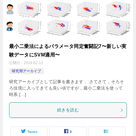
最小二乗法によるパラメータ同定奮闘記7〜新しい実
験データにSVM適用〜
公開日：
2019-02-12
研究用アーカイブ
研究アーカイブとして記事を書きます． さてさて，そろそ
ろ佳境に入ってきても良い頃ですが，最小二乗法を使って
時系 […]
続きを読む
Tweet
0