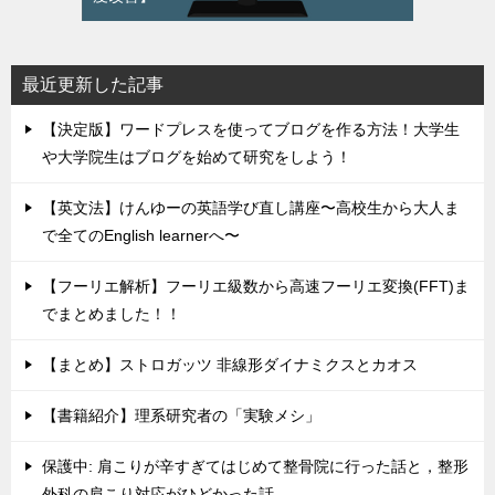
最近更新した記事
【決定版】ワードプレスを使ってブログを作る方法！大学生
や大学院生はブログを始めて研究をしよう！
【英文法】けんゆーの英語学び直し講座〜高校生から大人ま
で全てのEnglish learnerへ〜
【フーリエ解析】フーリエ級数から高速フーリエ変換(FFT)ま
でまとめました！！
【まとめ】ストロガッツ 非線形ダイナミクスとカオス
【書籍紹介】理系研究者の「実験メシ」
保護中: 肩こりが辛すぎてはじめて整骨院に行った話と，整形
外科の肩こり対応がひどかった話