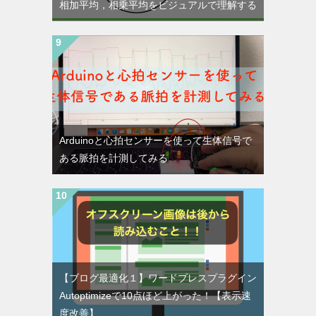
相加平均，相乗平均をビジュアルで理解する
Arduinoと心拍センサーを使って生体信号で
ある脈拍を計測してみる
【ブログ最適化１】ワードプレスプラグイン
Autoptimizeで10点ほど上がった！【表示速
度改善】