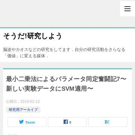
そうだ!研究しよう
脳波やカオスなどの研究をしてます．自分の研究活動をさらなる
「価値」に変える媒体．
最小二乗法によるパラメータ同定奮闘記7〜
新しい実験データにSVM適用〜
公開日：
2019-02-12
研究用アーカイブ
Tweet
0