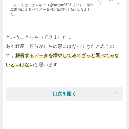
こんにちは．けんゆー（@kenyu0501_)です． 最小
二乗法によるパラメータ同定奮闘記も5になりまし
た． …
ということをやってきました．
ある程度，何らかしらの形にはなってきたと思うの
で，
解析するデータを増やしてみてざっと調べてみな
いといけない
と思います．
目次を開く