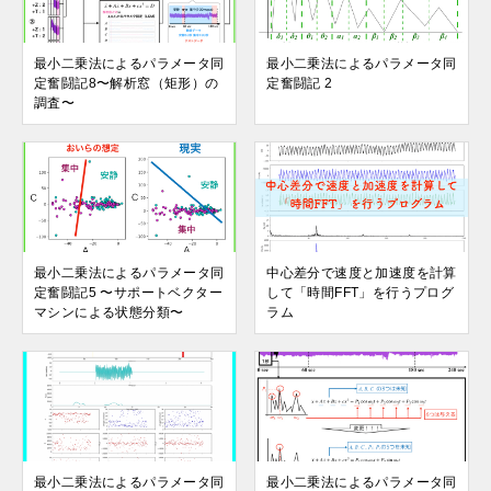
最小二乗法によるパラメータ同
最小二乗法によるパラメータ同
定奮闘記8〜解析窓（矩形）の
定奮闘記 2
調査〜
最小二乗法によるパラメータ同
中心差分で速度と加速度を計算
定奮闘記5 〜サポートベクター
して「時間FFT」を行うプログ
マシンによる状態分類〜
ラム
最小二乗法によるパラメータ同
最小二乗法によるパラメータ同