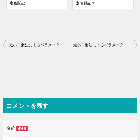
定奮闘記3
定奮闘記１
投
最小二乗法によるパラメータ同定奮闘記6 〜サポートベクターマシンの試し〜
最小二乗法によるパラメータ同定奮闘記8〜解析窓（矩形）の調査〜
稿
ナ
ビ
ゲ
ー
シ
コメントを残す
ョ
ン
名前
必須