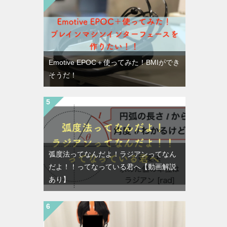
Emotive EPOC＋使ってみた！BMIができ
そうだ！
弧度法ってなんだよ！ラジアンってなん
だよ！！ってなっている君へ【動画解説
あり】