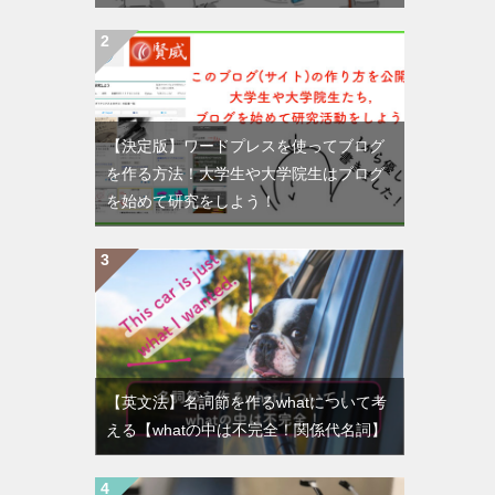
【決定版】ワードプレスを使ってブログ
を作る方法！大学生や大学院生はブログ
を始めて研究をしよう！
【英文法】名詞節を作るwhatについて考
える【whatの中は不完全！関係代名詞】