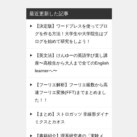
最近更新した記事
【決定版】ワードプレスを使ってブロ
グを作る方法！大学生や大学院生はブ
ログを始めて研究をしよう！
【英文法】けんゆーの英語学び直し講
座〜高校生から大人まで全てのEnglish
learnerへ〜
【フーリエ解析】フーリエ級数から高
速フーリエ変換(FFT)までまとめまし
た！！
【まとめ】ストロガッツ 非線形ダイナ
ミクスとカオス
【書籍紹介】理系研究者の「実験メ