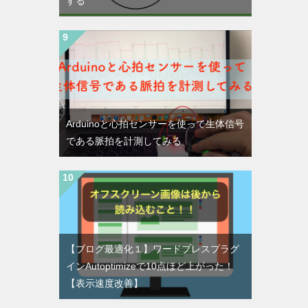
する
Arduinoと心拍センサーを使って生体信号
である脈拍を計測してみる
【ブログ最適化１】ワードプレスプラグ
インAutoptimizeで10点ほど上がった！
【表示速度改善】