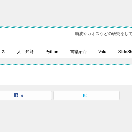
脳波やカオスなどの研究をし
オス
人工知能
Python
書籍紹介
Valu
SlideS
0