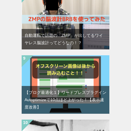
自動運転で話題の「ZMP」が出してるワイ
ヤレス脳波計ってどうなの！？
【ブログ最適化１】ワードプレスプラグイン
Autoptimizeで10点ほど上がった！【表示速
度改善】