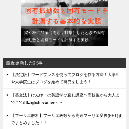
梁や板に加振（周期，打撃）したときの固有
振動数と固有モードを計測する実験
最近更新した記事
【決定版】ワードプレスを使ってブログを作る方法！大学生
や大学院生はブログを始めて研究をしよう！
【英文法】けんゆーの英語学び直し講座〜高校生から大人ま
で全てのEnglish learnerへ〜
【フーリエ解析】フーリエ級数から高速フーリエ変換(FFT)ま
でまとめました！！