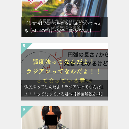
【英文法】名詞節を作るwhatについて考え
る【whatの中は不完全！関係代名詞】
弧度法ってなんだよ！ラジアンってなんだ
よ！！ってなっている君へ【動画解説あり】