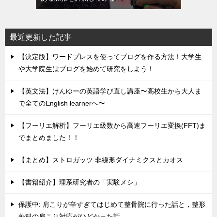
最近更新した記事
【決定版】ワードプレスを使ってブログを作る方法！大学生
や大学院生はブログを始めて研究をしよう！
【英文法】けんゆーの英語学び直し講座〜高校生から大人ま
で全てのEnglish learnerへ〜
【フーリエ解析】フーリエ級数から高速フーリエ変換(FFT)ま
でまとめました！！
【まとめ】ストロガッツ 非線形ダイナミクスとカオス
【書籍紹介】理系研究者の「実験メシ」
保護中: 肩こりが辛すぎてはじめて整骨院に行った話と，整形
外科の肩こり対応がひどかった話