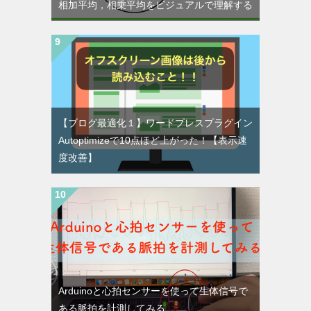
相加平均，相乗平均をビジュアルで理解する
【ブログ最適化１】ワードプレスプラグイン
Autoptimizeで10点ほど上がった！【表示速
度改善】
Arduinoと心拍センサーを使って生体信号で
ある脈拍を計測してみる