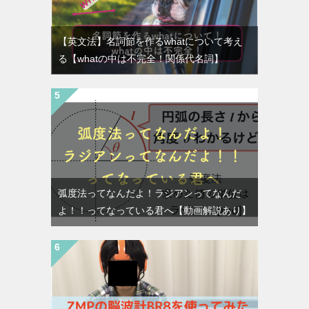
【英文法】名詞節を作るwhatについて考え
る【whatの中は不完全！関係代名詞】
弧度法ってなんだよ！ラジアンってなんだ
よ！！ってなっている君へ【動画解説あり】