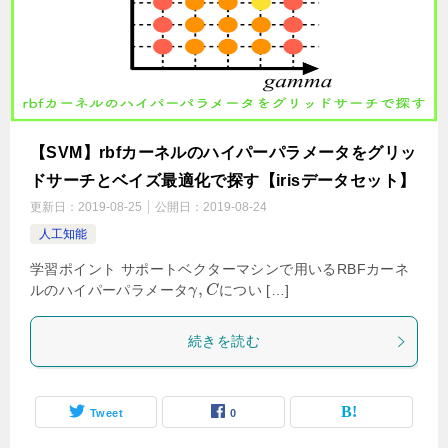
【SVM】rbfカーネルのハイパーパラメータをグリッ
ドサーチとベイズ最適化で探す【irisデータセット】
更新日：
2019-08-25
公開日：
2019-08-24
人工知能
学習ポイント サポートベクターマシンで用いるRBFカーネ
,
ルのハイパーパラメータ
につい […]
γ
C
続きを読む
Tweet
0