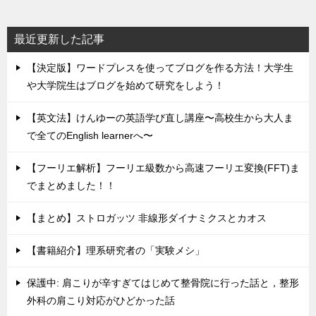
最近更新した記事
【決定版】ワードプレスを使ってブログを作る方法！大学生
や大学院生はブログを始めて研究をしよう！
【英文法】けんゆーの英語学び直し講座〜高校生から大人ま
で全てのEnglish learnerへ〜
【フーリエ解析】フーリエ級数から高速フーリエ変換(FFT)ま
でまとめました！！
【まとめ】ストロガッツ 非線形ダイナミクスとカオス
【書籍紹介】理系研究者の「実験メシ」
保護中: 肩こりが辛すぎてはじめて整骨院に行った話と，整形
外科の肩こり対応がひどかった話