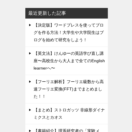
最近更新した記事
【決定版】ワードプレスを使ってブロ
グを作る方法！大学生や大学院生はブ
ログを始めて研究をしよう！
【英文法】けんゆーの英語学び直し講
座〜高校生から大人まで全てのEnglish
learnerへ〜
【フーリエ解析】フーリエ級数から高
速フーリエ変換(FFT)までまとめまし
た！！
【まとめ】ストロガッツ 非線形ダイナ
ミクスとカオス
【書籍紹介】理系研究者の「実験メ