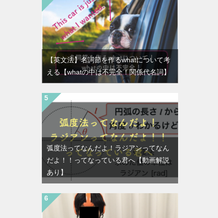
【英文法】名詞節を作るwhatについて考
える【whatの中は不完全！関係代名詞】
弧度法ってなんだよ！ラジアンってなん
だよ！！ってなっている君へ【動画解説
あり】