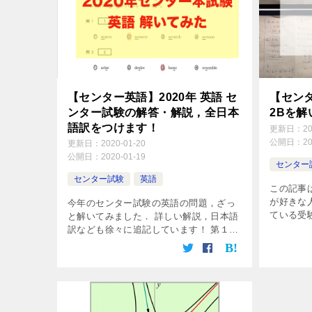
【センター英語】2020年 英語 セ
【センタ
ンター試験の解答・解説，全日本
2Bを
語訳をつけます！
更新日：
2
公開日：
2
更新日：
2020-01-20
公開日：
2020-01-19
センター
センター試験
英語
この記事
が好きな
今年のセンター試験の英語の問題，ざっ
ている受験
と解いてみました． 詳しい解説，日本語
訳なども徐々に追記しています！ 第１
[…]