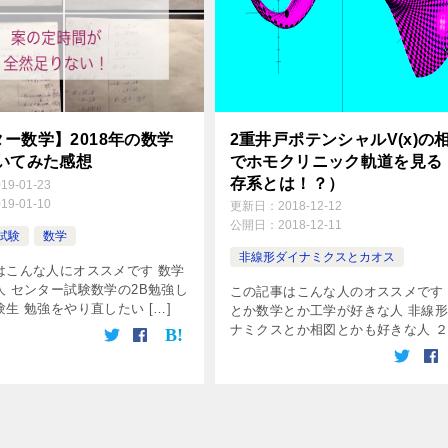
ー数学】2018年の数学
2重井戸ポテンシャルV(x)の
解いてみた感想
でホモクリニック軌道を見る
存系とは！？）
019-01-23
019-01-10
更新日：
2018-12-12
公開日：
2018-12-11
試験
数学
非線形ダイナミクスとカオス
はこんな人にオススメです 数学
人 センター試験数学の2B勉強し
この記事はこんな人のオススメです
生 勉強をやり直したい […]
とか数学とか工学が好きな人 非線
ナミクスとか相図とかも好きな人 ２ 