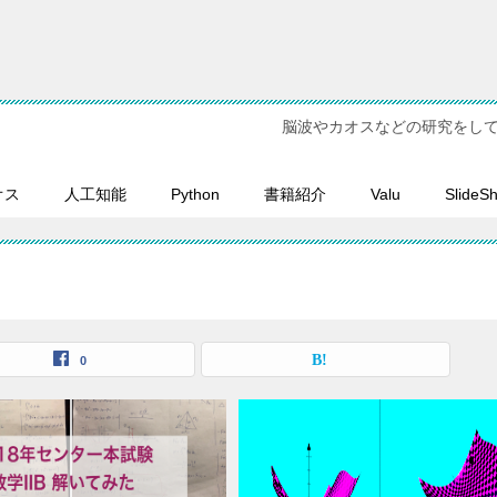
脳波やカオスなどの研究をし
オス
人工知能
Python
書籍紹介
Valu
SlideS
0