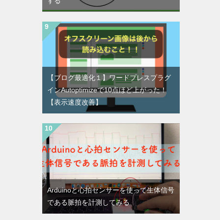
する
【ブログ最適化１】ワードプレスプラグ
インAutoptimizeで10点ほど上がった！
【表示速度改善】
Arduinoと心拍センサーを使って生体信号
である脈拍を計測してみる