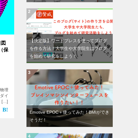
【決定版】ワードプレスを使ってブログ
相図
を作る方法！大学生や大学院生はブログ
（保
を始めて研究をしよう！
 物理
形ダイ
[…]
Emotive EPOC＋使ってみた！BMIができ
そうだ！