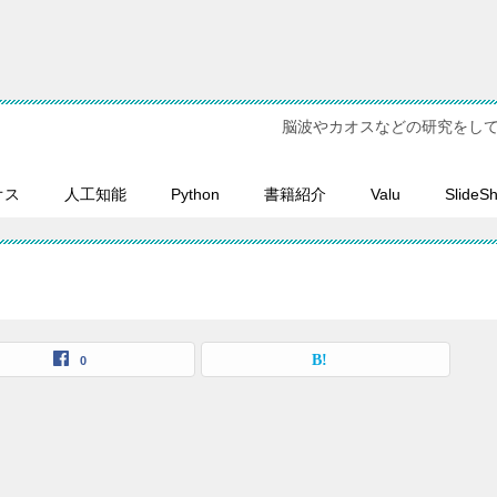
脳波やカオスなどの研究をし
オス
人工知能
Python
書籍紹介
Valu
SlideS
0