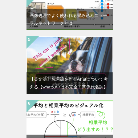
画像処理でよく使われる畳み込みニュー
ラルネットワークとは
【英文法】名詞節を作るwhatについて考
える【whatの中は不完全！関係代名詞】