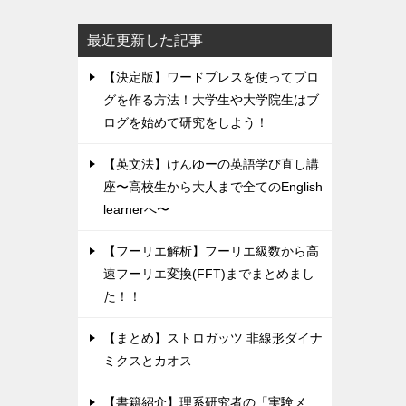
最近更新した記事
【決定版】ワードプレスを使ってブロ
グを作る方法！大学生や大学院生はブ
ログを始めて研究をしよう！
【英文法】けんゆーの英語学び直し講
座〜高校生から大人まで全てのEnglish
learnerへ〜
【フーリエ解析】フーリエ級数から高
速フーリエ変換(FFT)までまとめまし
た！！
【まとめ】ストロガッツ 非線形ダイナ
ミクスとカオス
【書籍紹介】理系研究者の「実験メ