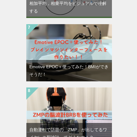
相加平均，相乗平均をビジュアルで理解
する
Emotive EPOC＋使ってみた！BMIができ
そうだ！
自動運転で話題の「ZMP」が出してるワ