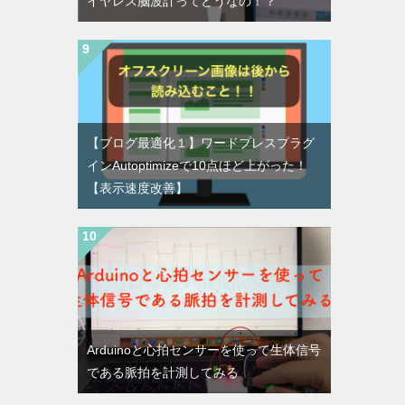
イヤレス脳波計ってどうなの！？
【ブログ最適化１】ワードプレスプラグ
インAutoptimizeで10点ほど上がった！
【表示速度改善】
Arduinoと心拍センサーを使って生体信号
である脈拍を計測してみる