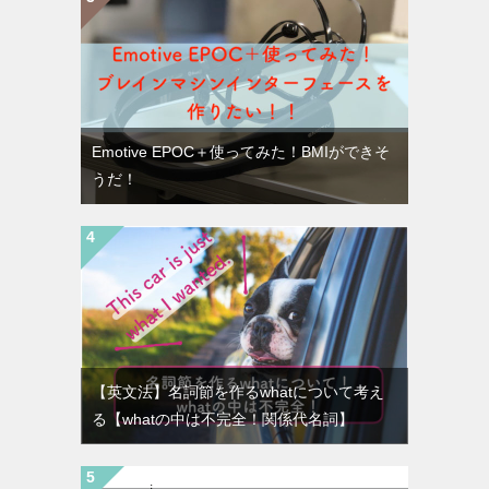
Emotive EPOC＋使ってみた！BMIができそ
うだ！
【英文法】名詞節を作るwhatについて考え
る【whatの中は不完全！関係代名詞】