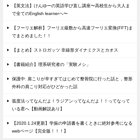
【英文法】けんゆーの英語学び直し講座〜高校生から大人ま
で全てのEnglish learnerへ〜
【フーリエ解析】フーリエ級数から高速フーリエ変換(FFT)ま
でまとめました！！
【まとめ】ストロガッツ 非線形ダイナミクスとカオス
【書籍紹介】理系研究者の「実験メシ」
保護中: 肩こりが辛すぎてはじめて整骨院に行った話と，整形
外科の肩こり対応がひどかった話
弧度法ってなんだよ！ラジアンってなんだよ！！ってなって
いる君へ【動画解説あり】
【2020.1.24更新】学振の申請書を書くときに絶対参考になる
webページ【完全版！！！】