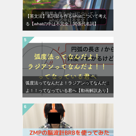
【英文法】名詞節を作るwhatについて考え
る【whatの中は不完全！関係代名詞】
弧度法ってなんだよ！ラジアンってなんだ
よ！！ってなっている君へ【動画解説あり】