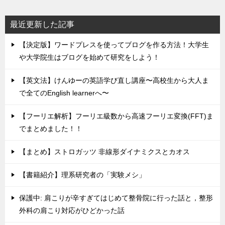
最近更新した記事
【決定版】ワードプレスを使ってブログを作る方法！大学生
や大学院生はブログを始めて研究をしよう！
【英文法】けんゆーの英語学び直し講座〜高校生から大人ま
で全てのEnglish learnerへ〜
【フーリエ解析】フーリエ級数から高速フーリエ変換(FFT)ま
でまとめました！！
【まとめ】ストロガッツ 非線形ダイナミクスとカオス
【書籍紹介】理系研究者の「実験メシ」
保護中: 肩こりが辛すぎてはじめて整骨院に行った話と，整形
外科の肩こり対応がひどかった話