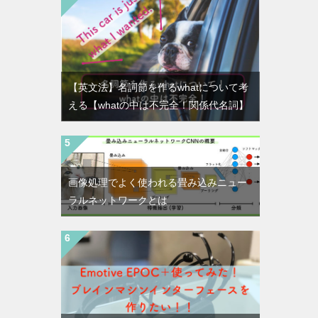
【英文法】名詞節を作るwhatについて考
える【whatの中は不完全！関係代名詞】
画像処理でよく使われる畳み込みニュー
ラルネットワークとは