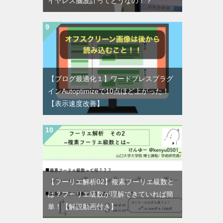
イヤレス脳波計ってどうなの！？
【ブログ最適化１】ワードプレスプラグ
インAutoptimizeで10点ほど上がった！
【表示速度改善】
【フーリエ解析02】複素フーリエ級数と
は？フーリエ級数が理解できていれば簡
単！【解説動画付き】