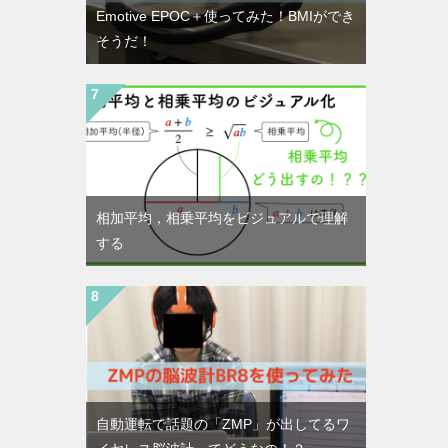
Emotive EPOC＋使ってみた！BMIができ
そうだ！
相加平均，相乗平均をビジュアルで理解
する
自動運転で話題の「ZMP」が出してるワ