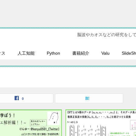
脳波やカオスなどの研究をし
オス
人工知能
Python
書籍紹介
Valu
SlideS
0