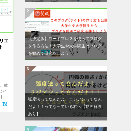
【決定版】ワードプレスを使ってブログ
リエ
を作る方法！大学生や大学院生はブログ
付
を始めて研究をしよう！
． 離
たい
]
弧度法ってなんだよ！ラジアンってなん
だよ！！ってなっている君へ【動画解説
あり】