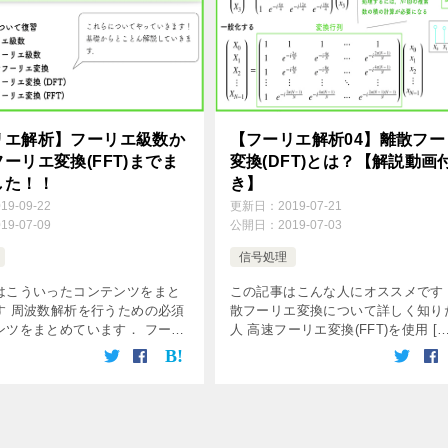
リエ解析】フーリエ級数か
【フーリエ解析04】離散フー
ーリエ変換(FFT)までま
変換(DFT)とは？【解説動画
した！！
き】
019-09-22
更新日：
2019-07-21
019-07-09
公開日：
2019-07-03
信号処理
はこういったコンテンツをまと
この記事はこんな人にオススメです
す 周波数解析を行うための必須
散フーリエ変換について詳しく知り
ンツをまとめています． フー
人 高速フーリエ変換(FFT)を使用 […