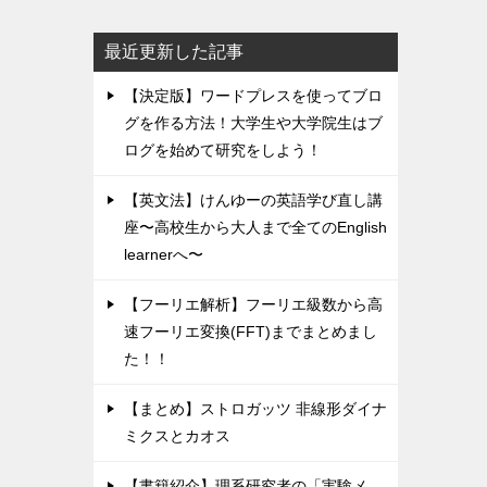
最近更新した記事
【決定版】ワードプレスを使ってブロ
グを作る方法！大学生や大学院生はブ
ログを始めて研究をしよう！
【英文法】けんゆーの英語学び直し講
座〜高校生から大人まで全てのEnglish
learnerへ〜
【フーリエ解析】フーリエ級数から高
速フーリエ変換(FFT)までまとめまし
た！！
【まとめ】ストロガッツ 非線形ダイナ
ミクスとカオス
【書籍紹介】理系研究者の「実験メ