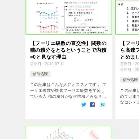
【フーリエ級数の直交性】関数の
【フー
積の積分をとるということで内積
ら高速フ
=0と見なす理由
とめま
公開日：
2019-07-11
更新日：
2
公開日：
2
信号処理
信号処理
この記事はこんな人にオススメです， フ
ーリエ級数や複素フーリエ級数を学習し
この記事
ている人 積の積分がなぜ内積とみなさ
めていま
[…]
なコンテ
[…]