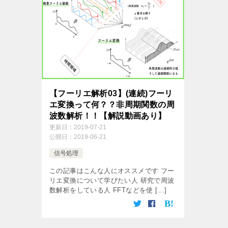
【フーリエ解析03】(連続)フーリ
エ変換って何？？非周期関数の周
波数解析！！【解説動画あり】
更新日：
2019-07-21
公開日：
2019-06-21
信号処理
この記事はこんな人にオススメです フー
リエ変換について学びたい人 研究で周波
数解析をしている人 FFTなどを使 […]