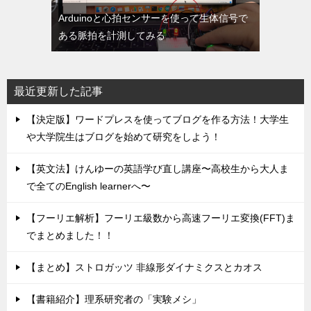
Arduinoと心拍センサーを使って生体信号で
ある脈拍を計測してみる
最近更新した記事
【決定版】ワードプレスを使ってブログを作る方法！大学生
や大学院生はブログを始めて研究をしよう！
【英文法】けんゆーの英語学び直し講座〜高校生から大人ま
で全てのEnglish learnerへ〜
【フーリエ解析】フーリエ級数から高速フーリエ変換(FFT)ま
でまとめました！！
【まとめ】ストロガッツ 非線形ダイナミクスとカオス
【書籍紹介】理系研究者の「実験メシ」