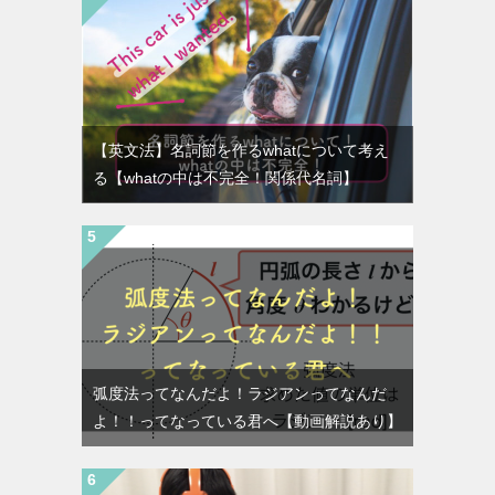
【英文法】名詞節を作るwhatについて考え
る【whatの中は不完全！関係代名詞】
弧度法ってなんだよ！ラジアンってなんだ
よ！！ってなっている君へ【動画解説あり】