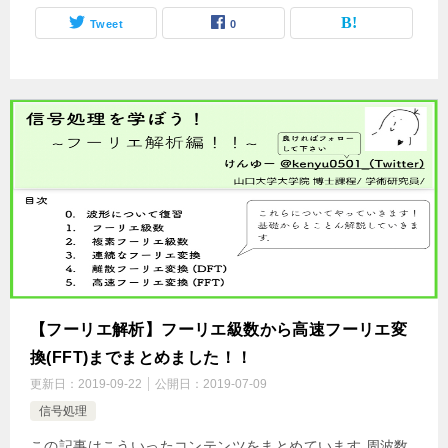
Tweet
0
【フーリエ解析】フーリエ級数から高速フーリエ変
換(FFT)までまとめました！！
更新日：
2019-09-22
公開日：
2019-07-09
信号処理
この記事はこういったコンテンツをまとめています 周波数