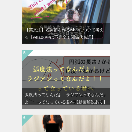
【英文法】名詞節を作るwhatについて考え
る【whatの中は不完全！関係代名詞】
弧度法ってなんだよ！ラジアンってなんだ
よ！！ってなっている君へ【動画解説あり】