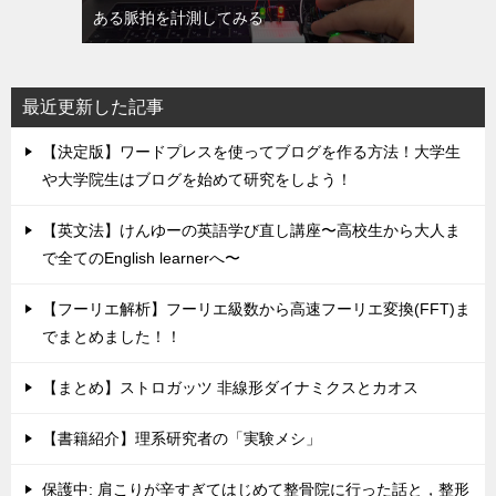
ある脈拍を計測してみる
最近更新した記事
【決定版】ワードプレスを使ってブログを作る方法！大学生
や大学院生はブログを始めて研究をしよう！
【英文法】けんゆーの英語学び直し講座〜高校生から大人ま
で全てのEnglish learnerへ〜
【フーリエ解析】フーリエ級数から高速フーリエ変換(FFT)ま
でまとめました！！
【まとめ】ストロガッツ 非線形ダイナミクスとカオス
【書籍紹介】理系研究者の「実験メシ」
保護中: 肩こりが辛すぎてはじめて整骨院に行った話と，整形