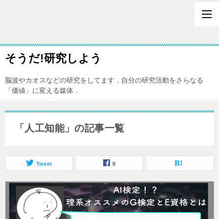
そうだ!研究しよう
脳波やカオスなどの研究をしてます．自分の研究活動をさらなる
「価値」に変える媒体．
「人工知能」の記事一覧
Tweet
0