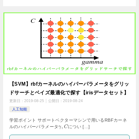
【SVM】rbfカーネルのハイパーパラメータをグリッ
ドサーチとベイズ最適化で探す【irisデータセット】
更新日：
2019-08-25
公開日：
2019-08-24
人工知能
学習ポイント サポートベクターマシンで用いるRBFカーネ
,
ルのハイパーパラメータ
につい […]
γ
C