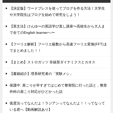
【決定版】ワードプレスを使ってブログを作る方法！大学生
や大学院生はブログを始めて研究をしよう！
【英文法】けんゆーの英語学び直し講座〜高校生から大人ま
で全てのEnglish learnerへ〜
【フーリエ解析】フーリエ級数から高速フーリエ変換(FFT)ま
でまとめました！！
【まとめ】ストロガッツ 非線形ダイナミクスとカオス
【書籍紹介】理系研究者の「実験メシ」
保護中: 肩こりが辛すぎてはじめて整骨院に行った話と，整形
外科の肩こり対応がひどかった話
弧度法ってなんだよ！ラジアンってなんだよ！！ってなって
いる君へ【動画解説あり】