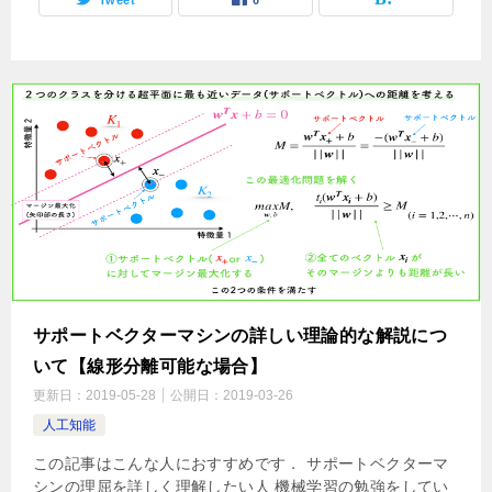
Tweet
0
サポートベクターマシンの詳しい理論的な解説につ
いて【線形分離可能な場合】
更新日：
2019-05-28
公開日：
2019-03-26
人工知能
この記事はこんな人におすすめです． サポートベクターマ
シンの理屈を詳しく理解したい人 機械学習の勉強をしてい