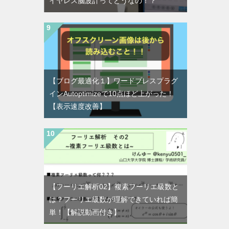
イヤレス脳波計ってどうなの！？
【ブログ最適化１】ワードプレスプラグ
インAutoptimizeで10点ほど上がった！
【表示速度改善】
【フーリエ解析02】複素フーリエ級数と
は？フーリエ級数が理解できていれば簡
単！【解説動画付き】