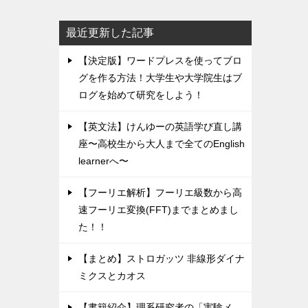
最近更新した記事
【決定版】ワードプレスを使ってブロ
グを作る方法！大学生や大学院生はブ
ログを始めて研究をしよう！
【英文法】けんゆーの英語学び直し講
座〜高校生から大人まで全てのEnglish
learnerへ〜
【フーリエ解析】フーリエ級数から高
速フーリエ変換(FFT)までまとめまし
た！！
【まとめ】ストロガッツ 非線形ダイナ
ミクスとカオス
【書籍紹介】理系研究者の「実験メ