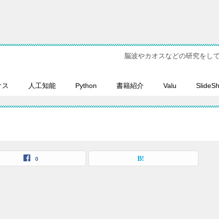
脳波やカオスなどの研究をし
オス
人工知能
Python
書籍紹介
Valu
SlideS
0