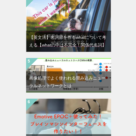
【英文法】名詞節を作るwhatについて考
える【whatの中は不完全！関係代名詞】
画像処理でよく使われる畳み込みニュー
ラルネットワークとは