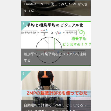
Emotive EPOC＋使ってみた！BMIができ
そうだ！
相加平均，相乗平均をビジュアルで理解
する
自動運転で話題の「ZMP」が出してるワ