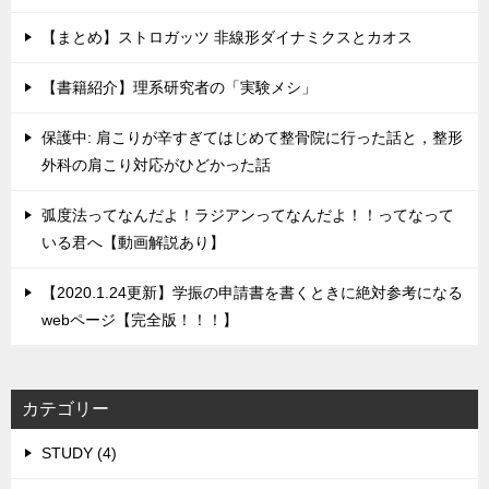
【まとめ】ストロガッツ 非線形ダイナミクスとカオス
【書籍紹介】理系研究者の「実験メシ」
保護中: 肩こりが辛すぎてはじめて整骨院に行った話と，整形
外科の肩こり対応がひどかった話
弧度法ってなんだよ！ラジアンってなんだよ！！ってなって
いる君へ【動画解説あり】
【2020.1.24更新】学振の申請書を書くときに絶対参考になる
webページ【完全版！！！】
カテゴリー
STUDY (4)