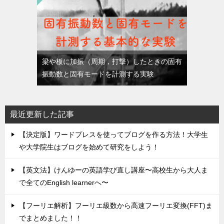
梁や板に加振（周期，打撃）したときの固有
振動数と固有モードを計測する実験
最近更新した記事
【決定版】ワードプレスを使ってブログを作る方法！大学生
や大学院生はブログを始めて研究をしよう！
【英文法】けんゆーの英語学び直し講座〜高校生から大人ま
で全てのEnglish learnerへ〜
【フーリエ解析】フーリエ級数から高速フーリエ変換(FFT)ま
でまとめました！！