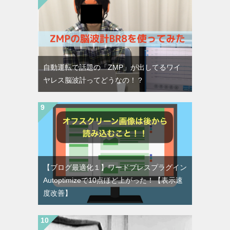
自動運転で話題の「ZMP」が出してるワイ
ヤレス脳波計ってどうなの！？
【ブログ最適化１】ワードプレスプラグイン
Autoptimizeで10点ほど上がった！【表示速
度改善】