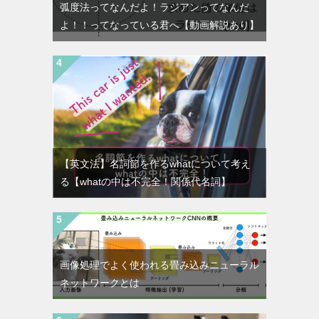
弧度法ってなんだよ！ラジアンってなんだ
よ！！ってなっている君へ【動画解説あり】
【英文法】名詞節を作るwhatについて考え
る【whatの中は不完全！関係代名詞】
画像処理でよく使われる畳み込みニューラル
ネットワークとは