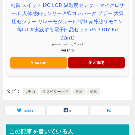
制御 スイッチ I2C LCD 温湿度センサー マイクロサ
ーボ 人体感知センサー A/Dコンバータ ブザー 大気
圧センサー リレーモジュール制御 赤外線リモコン
等IoTを実践する電子部品セット (Pi 3 DIY Kit
22in1)
posted with
カエレバ
vership
Amazon
楽天市場
タグ
Lチカ
ラズベリーパイ
方法
簡単
Tweet
0
この記事を書いている人