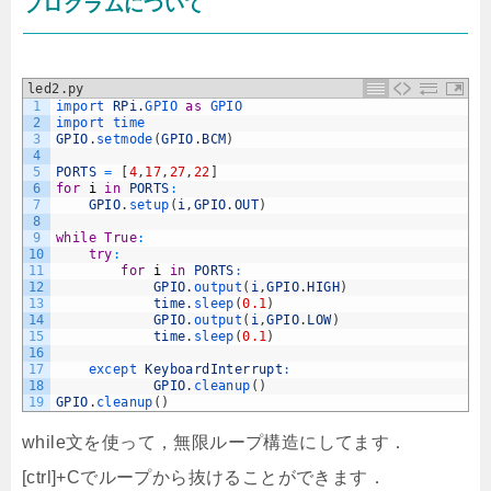
プログラムについて
led2.py
1
import 
RPi
.
GPIO 
as
GPIO
2
import 
time
3
GPIO
.
setmode
(
GPIO
.
BCM
)
4
5
PORTS
=
[
4
,
17
,
27
,
22
]
6
for
i
in
PORTS
:
7
GPIO
.
setup
(
i
,
GPIO
.
OUT
)
8
9
while
True
:
10
try
:
11
for
i
in
PORTS
:
12
GPIO
.
output
(
i
,
GPIO
.
HIGH
)
13
time
.
sleep
(
0.1
)
14
GPIO
.
output
(
i
,
GPIO
.
LOW
)
15
time
.
sleep
(
0.1
)
16
17
except 
KeyboardInterrupt
:
18
GPIO
.
cleanup
(
)
19
GPIO
.
cleanup
(
)
while文を使って，無限ループ構造にしてます．
[ctrl]+Cでループから抜けることができます．