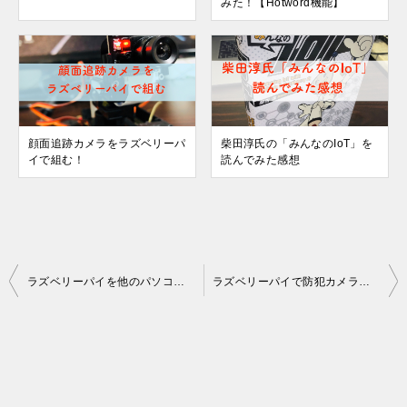
みた！【Hotword機能】
顔面追跡カメラをラズベリーパ
柴田淳氏の「みんなのIoT」を
イで組む！
読んでみた感想
投
ラズベリーパイを他のパソコンからリモート操作する方法
ラズベリーパイで防犯カメラを作ってみた(LINEに通知する)
稿
ナ
ビ
ゲ