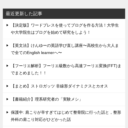
最近更新した記事
【決定版】ワードプレスを使ってブログを作る方法！大学生
や大学院生はブログを始めて研究をしよう！
【英文法】けんゆーの英語学び直し講座〜高校生から大人ま
で全てのEnglish learnerへ〜
【フーリエ解析】フーリエ級数から高速フーリエ変換(FFT)ま
でまとめました！！
【まとめ】ストロガッツ 非線形ダイナミクスとカオス
【書籍紹介】理系研究者の「実験メシ」
保護中: 肩こりが辛すぎてはじめて整骨院に行った話と，整形
外科の肩こり対応がひどかった話