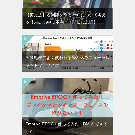
【英文法】名詞節を作るwhatについて考え
る【whatの中は不完全！関係代名詞】
画像処理でよく使われる畳み込みニューラル
ネットワークとは
Emotive EPOC＋使ってみた！BMIができそ
うだ！