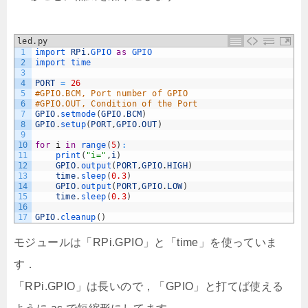
led.py
1
import 
RPi
.
GPIO 
as
GPIO
2
import 
time
3
4
PORT
=
26
5
#GPIO.BCM, Port number of GPIO
6
#GPIO.OUT, Condition of the Port
7
GPIO
.
setmode
(
GPIO
.
BCM
)
8
GPIO
.
setup
(
PORT
,
GPIO
.
OUT
)
9
10
for
i
in
range
(
5
)
:
11
print
(
"i="
,
i
)
12
GPIO
.
output
(
PORT
,
GPIO
.
HIGH
)
13
time
.
sleep
(
0.3
)
14
GPIO
.
output
(
PORT
,
GPIO
.
LOW
)
15
time
.
sleep
(
0.3
)
16
17
GPIO
.
cleanup
(
)
モジュールは「RPi.GPIO」と「time」を使っていま
す．
「RPi.GPIO」は長いので，「GPIO」と打てば使える