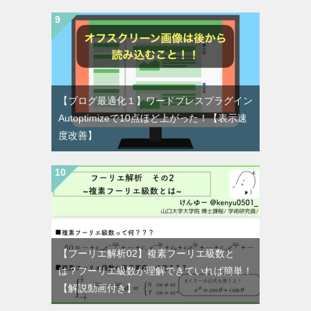
【ブログ最適化１】ワードプレスプラグイン
Autoptimizeで10点ほど上がった！【表示速
度改善】
【フーリエ解析02】複素フーリエ級数と
は？フーリエ級数が理解できていれば簡単！
【解説動画付き】