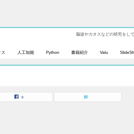
脳波やカオスなどの研究をし
オス
人工知能
Python
書籍紹介
Valu
SlideS
0