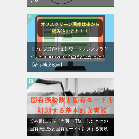
する
【ブログ最適化１】ワードプレスプラグ
インAutoptimizeで10点ほど上がった！
【表示速度改善】
梁や板に加振（周期，打撃）したときの
固有振動数と固有モードを計測する実験