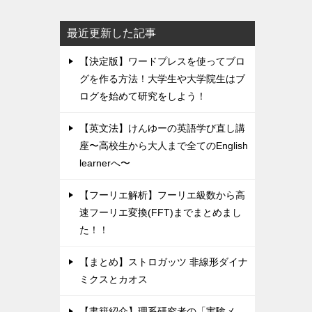
最近更新した記事
【決定版】ワードプレスを使ってブロ
グを作る方法！大学生や大学院生はブ
ログを始めて研究をしよう！
【英文法】けんゆーの英語学び直し講
座〜高校生から大人まで全てのEnglish
learnerへ〜
【フーリエ解析】フーリエ級数から高
速フーリエ変換(FFT)までまとめまし
た！！
【まとめ】ストロガッツ 非線形ダイナ
ミクスとカオス
【書籍紹介】理系研究者の「実験メ