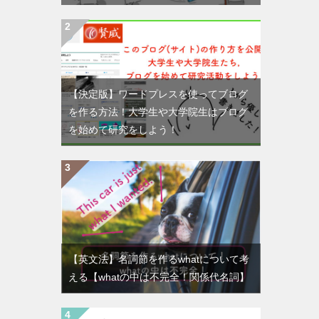
【決定版】ワードプレスを使ってブログ
を作る方法！大学生や大学院生はブログ
を始めて研究をしよう！
【英文法】名詞節を作るwhatについて考
える【whatの中は不完全！関係代名詞】