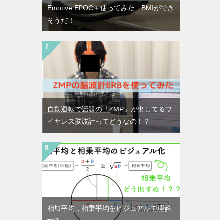
Emotive EPOC＋使ってみた！BMIができ
そうだ！
自動運転で話題の「ZMP」が出してるワ
イヤレス脳波計ってどうなの！？
相加平均，相乗平均をビジュアルで理解