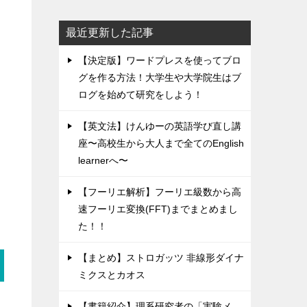
最近更新した記事
【決定版】ワードプレスを使ってブロ
グを作る方法！大学生や大学院生はブ
ログを始めて研究をしよう！
【英文法】けんゆーの英語学び直し講
座〜高校生から大人まで全てのEnglish
learnerへ〜
【フーリエ解析】フーリエ級数から高
速フーリエ変換(FFT)までまとめまし
た！！
【まとめ】ストロガッツ 非線形ダイナ
ミクスとカオス
【書籍紹介】理系研究者の「実験メ