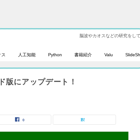
脳波やカオスなどの研究をし
オス
人工知能
Python
書籍紹介
Valu
SlideS
ード版にアップデート！
0