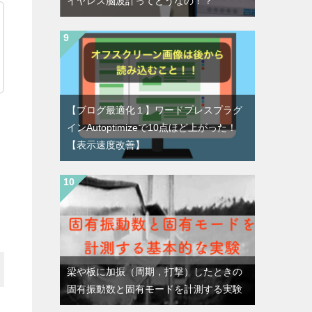
イヤレス脳波計ってどうなの！？
【ブログ最適化１】ワードプレスプラグ
インAutoptimizeで10点ほど上がった！
【表示速度改善】
梁や板に加振（周期，打撃）したときの
固有振動数と固有モードを計測する実験