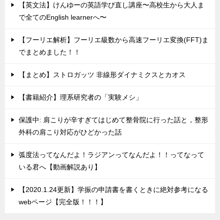
【英文法】けんゆーの英語学び直し講座〜高校生から大人ま
で全てのEnglish learnerへ〜
【フーリエ解析】フーリエ級数から高速フーリエ変換(FFT)ま
でまとめました！！
【まとめ】ストロガッツ 非線形ダイナミクスとカオス
【書籍紹介】理系研究者の「実験メシ」
保護中: 肩こりが辛すぎてはじめて整骨院に行った話と，整形
外科の肩こり対応がひどかった話
弧度法ってなんだよ！ラジアンってなんだよ！！ってなって
いる君へ【動画解説あり】
【2020.1.24更新】学振の申請書を書くときに絶対参考になる
webページ【完全版！！！】