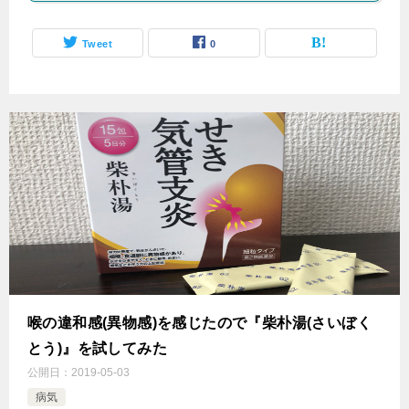
Tweet
0
喉の違和感(異物感)を感じたので『柴朴湯(さいぼく
とう)』を試してみた
公開日：
2019-05-03
病気