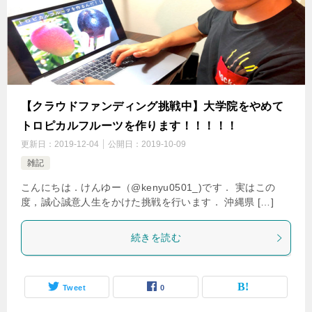
【クラウドファンディング挑戦中】大学院をやめて
トロピカルフルーツを作ります！！！！！
更新日：
2019-12-04
公開日：
2019-10-09
雑記
こんにちは．けんゆー（@kenyu0501_)です． 実はこの
度，誠心誠意人生をかけた挑戦を行います． 沖縄県 […]
続きを読む
Tweet
0