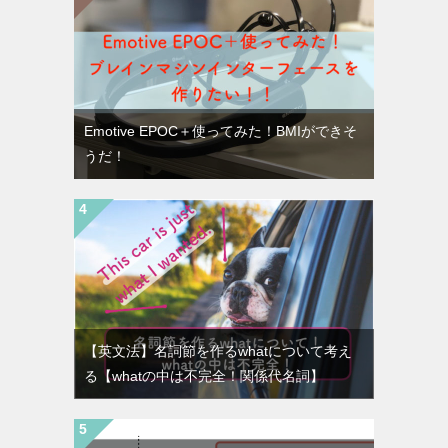
Emotive EPOC＋使ってみた！BMIができそ
うだ！
【英文法】名詞節を作るwhatについて考え
る【whatの中は不完全！関係代名詞】