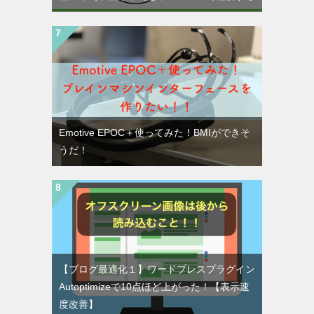
Emotive EPOC＋使ってみた！BMIができそ
うだ！
【ブログ最適化１】ワードプレスプラグイン
Autoptimizeで10点ほど上がった！【表示速
度改善】