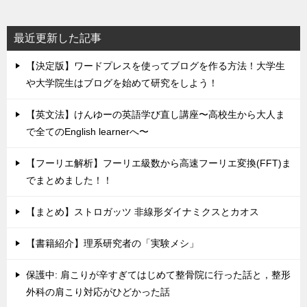
最近更新した記事
【決定版】ワードプレスを使ってブログを作る方法！大学生
や大学院生はブログを始めて研究をしよう！
【英文法】けんゆーの英語学び直し講座〜高校生から大人ま
で全てのEnglish learnerへ〜
【フーリエ解析】フーリエ級数から高速フーリエ変換(FFT)ま
でまとめました！！
【まとめ】ストロガッツ 非線形ダイナミクスとカオス
【書籍紹介】理系研究者の「実験メシ」
保護中: 肩こりが辛すぎてはじめて整骨院に行った話と，整形
外科の肩こり対応がひどかった話