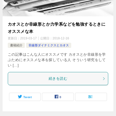
カオスとか非線形とか力学系などを勉強するときに
オススメな本
更新日：
2019-03-17
公開日：
2018-12-16
書籍紹介
非線形ダイナミクスとカオス
この記事はこんな人にオススメです カオスとか非線形を学
ぶためにオススメな本を探している人 そういう研究をして
い […]
続きを読む
Tweet
0