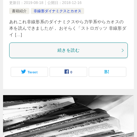
更新日：
2019-08-18
公開日：
2018-12-16
書籍紹介
非線形ダイナミクスとカオス
あれこれ非線形系のダイナミクスやら力学系やらカオスの
本を読んできましたが， おそらく「ストロガッツ 非線形ダ
イ […]
続きを読む
Tweet
0