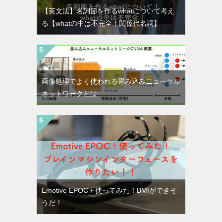
【英文法】名詞節を作るwhatについて考え
る【whatの中は不完全！関係代名詞】
画像処理でよく使われる畳み込みニューラル
ネットワークとは
Emotive EPOC＋使ってみた！BMIができそ
うだ！