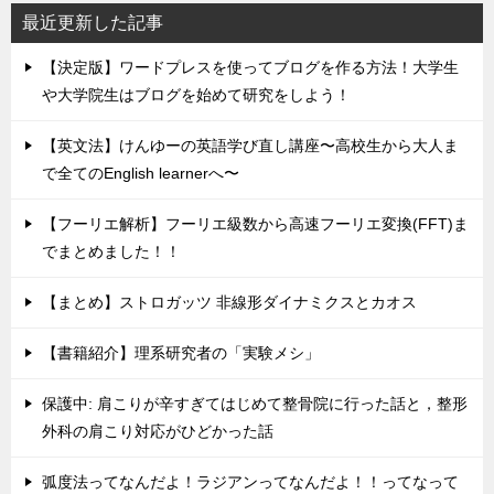
最近更新した記事
【決定版】ワードプレスを使ってブログを作る方法！大学生
や大学院生はブログを始めて研究をしよう！
【英文法】けんゆーの英語学び直し講座〜高校生から大人ま
で全てのEnglish learnerへ〜
【フーリエ解析】フーリエ級数から高速フーリエ変換(FFT)ま
でまとめました！！
【まとめ】ストロガッツ 非線形ダイナミクスとカオス
【書籍紹介】理系研究者の「実験メシ」
保護中: 肩こりが辛すぎてはじめて整骨院に行った話と，整形
外科の肩こり対応がひどかった話
弧度法ってなんだよ！ラジアンってなんだよ！！ってなって