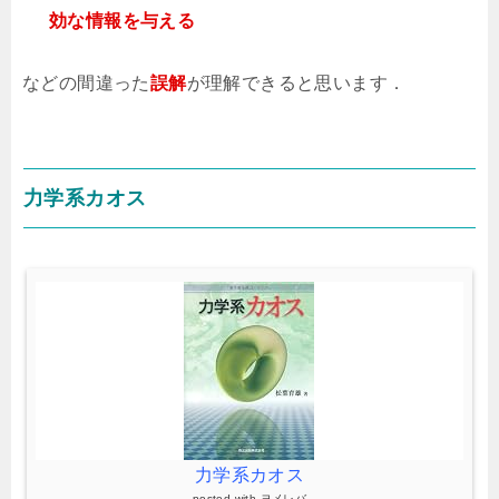
効な情報を与える
などの間違った
誤解
が理解できると思います．
力学系カオス
力学系カオス
posted with
ヨメレバ