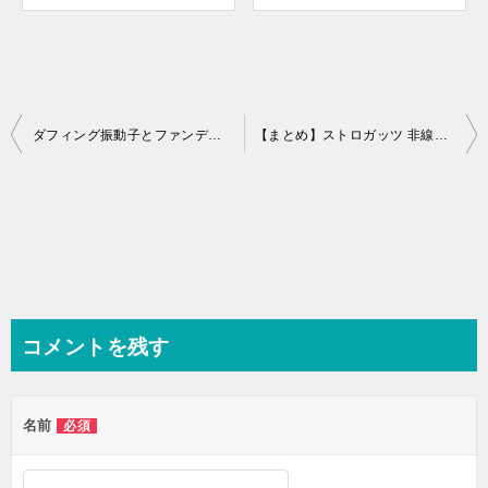
投
ダフィング振動子とファンデルポール振動子の時系列アニメーション
【まとめ】ストロガッツ 非線形ダイナミクスとカオス
稿
ナ
ビ
ゲ
ー
シ
コメントを残す
ョ
ン
名前
必須