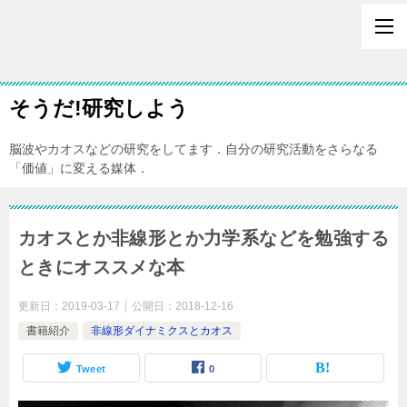
そうだ!研究しよう
脳波やカオスなどの研究をしてます．自分の研究活動をさらなる
「価値」に変える媒体．
カオスとか非線形とか力学系などを勉強する
ときにオススメな本
更新日：
2019-03-17
公開日：
2018-12-16
書籍紹介
非線形ダイナミクスとカオス
Tweet
0