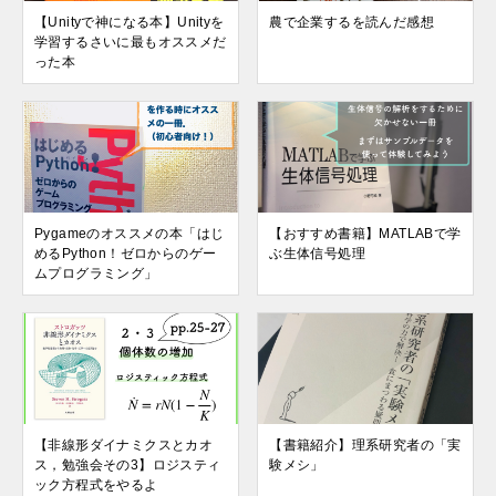
【Unityで神になる本】Unityを
農で企業するを読んだ感想
学習するさいに最もオススメだ
った本
Pygameのオススメの本「はじ
【おすすめ書籍】MATLABで学
めるPython！ゼロからのゲー
ぶ生体信号処理
ムプログラミング」
【非線形ダイナミクスとカオ
【書籍紹介】理系研究者の「実
ス，勉強会その3】ロジスティ
験メシ」
ック方程式をやるよ