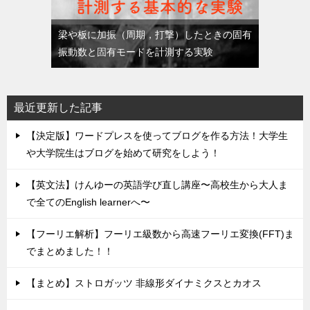
梁や板に加振（周期，打撃）したときの固有
振動数と固有モードを計測する実験
最近更新した記事
【決定版】ワードプレスを使ってブログを作る方法！大学生
や大学院生はブログを始めて研究をしよう！
【英文法】けんゆーの英語学び直し講座〜高校生から大人ま
で全てのEnglish learnerへ〜
【フーリエ解析】フーリエ級数から高速フーリエ変換(FFT)ま
でまとめました！！
【まとめ】ストロガッツ 非線形ダイナミクスとカオス