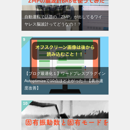
自動運転で話題の「ZMP」が出してるワイ
ヤレス脳波計ってどうなの！？
【ブログ最適化１】ワードプレスプラグイン
Autoptimizeで10点ほど上がった！【表示速
度改善】