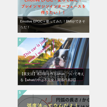
Emotive EPOC＋使ってみた！BMIができそ
うだ！
【英文法】名詞節を作るwhatについて考え
る【whatの中は不完全！関係代名詞】