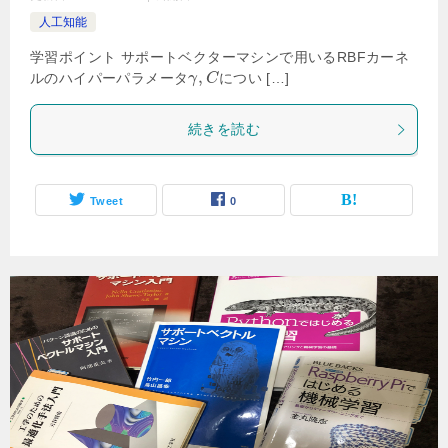
人工知能
学習ポイント サポートベクターマシンで用いるRBFカーネ
,
ルのハイパーパラメータ
につい […]
γ
C
続きを読む
Tweet
0