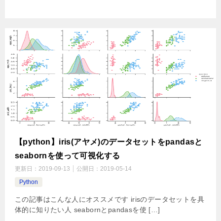
【python】iris(アヤメ)のデータセットをpandasと
seabornを使って可視化する
更新日：
2019-09-13
公開日：
2019-05-14
Python
この記事はこんな人にオススメです irisのデータセットを具
体的に知りたい人 seabornとpandasを使 […]