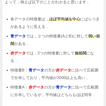
よって，例えば以下のことがわかると思います．
各データの特徴量は，
ほぼ平均値を中心
にばらつき
があるように見える．
青データ
では，２つの特徴量(AとB)に対して
弱い相
関
がある．
赤データ
では，2つの特徴量に対して
無相関
にな
る．
特徴量B：
青データ
の方が
赤データ
に比べて広範囲
で分布しており，平均値が2000以上も高い．
特徴量A：
赤データ
の方が
青データ
に比べて広範囲
に分布しているが，平均値はどちらもほぼ同等．