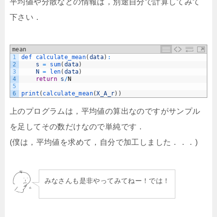
平均値や分散などの情報は，別途自分で計算してみて
下さい．
mean
1
def 
calculate_mean
(
data
)
:
2
s
=
sum
(
data
)
3
N
=
len
(
data
)
4
return
s
/
N
5
6
print
(
calculate_mean
(
X_A_r
)
)
上のプログラムは，平均値の算出なのですがサンプル
を足してその数だけなので単純です．
(僕は，平均値を求めて，自分で加工しました．．．)
みなさんも是非やってみてねー！では！