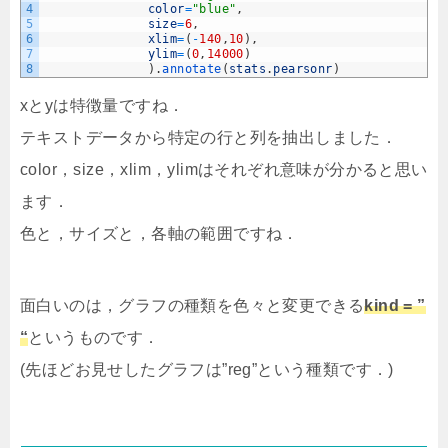
4
color
=
"blue"
,
5
size
=
6
,
6
xlim
=
(
-
140
,
10
)
,
7
ylim
=
(
0
,
14000
)
8
)
.
annotate
(
stats
.
pearsonr
)
xとyは特徴量ですね．
テキストデータから特定の行と列を抽出しました．
color，size，xlim，ylimはそれぞれ意味が分かると思い
ます．
色と，サイズと，各軸の範囲ですね．
面白いのは，グラフの種類を色々と変更できる
kind = ”
“
というものです．
(先ほどお見せしたグラフは”reg”という種類です．)