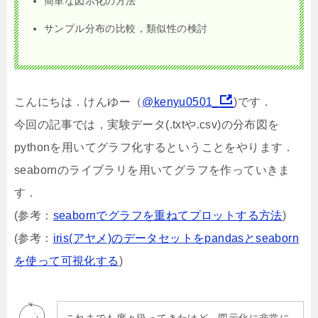
簡単な図示化の方法
サンプル分布の比較，類似性の検討
こんにちは．けんゆー（
@kenyu0501_
)です．
今回の記事では，実験データ(.txtや.csv)の分布図を
pythonを用いてグラフ化するということをやります．
seabornのライブラリを用いてグラフを作っていきま
す．
(参考：
seabornでグラフを重ねてプロットする方法
)
(参考：
iris(アヤメ)のデータセットをpandasとseaborn
を使って可視化する
)
これまでも度々扱ってきたけど，図示化に非常に