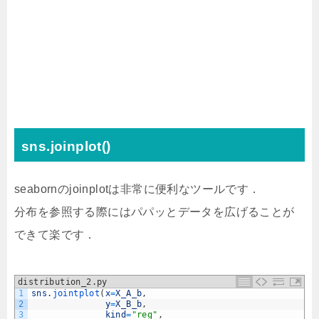
sns.joinplot()
seabornのjoinplotは非常に便利なツールです．
分布を参照する際にはパパッとデータを広げることが
できて楽です．
distribution_2.py
1
sns
.
jointplot
(
x
=
X_A_b
,
2
y
=
X_B_b
,
3
kind
=
"reg"
,