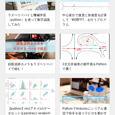
ラズベリーパイと機械学習
中心差分で速度と加速度を計算
（python）を使って数字認識
して「時間FFT」を行うプログ
してみた
ラム
顔面追跡カメラをラズベリーパ
2次元非線形の相平面をPython
イで組む！
で書く
【python】iris(アヤメ)のデー
PythonでArduinoにシリアル通
タセットをpandasとseaborn
信で命令を送りラピロを動かす