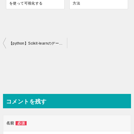
を使って可視化する
方法
投
【python】Scikit-learnのデータセットについて【make_blobs，make_moons，make_circles】
稿
ナ
ビ
ゲ
ー
シ
コメントを残す
ョ
ン
名前
必須