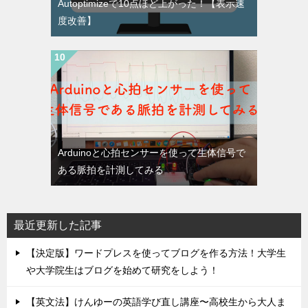
Autoptimizeで10点ほど上がった！【表示速
度改善】
Arduinoと心拍センサーを使って生体信号で
ある脈拍を計測してみる
最近更新した記事
【決定版】ワードプレスを使ってブログを作る方法！大学生
や大学院生はブログを始めて研究をしよう！
【英文法】けんゆーの英語学び直し講座〜高校生から大人ま