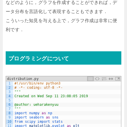
などのように，グラフを作成することができれば，デ
ータ分布を言語化して表現することもできます．
こういった知見を与える上で，グラフ作成は非常に便
利です．
プログラミングについて
distribution.py
1
#!/usr/bin/env python3
2
# -*- coding: utf-8 -*-
3
""
"
4
Created on Wed Sep 11 23:08:05 2019
5
6
@author: ueharakenyuu
7
"
""
8
import 
numpy 
as
np
9
import 
seaborn 
as
sns
10
from 
scipy 
import 
stats
11
import 
matplotlib
.
pyplot 
as
plt