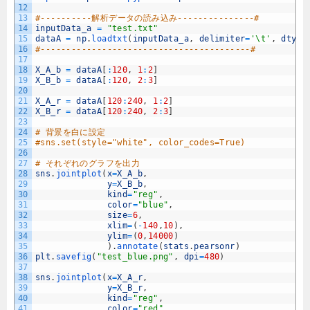
12
13
#----------解析データの読み込み---------------#
14
inputData_a
=
"test.txt"
15
dataA
=
np
.
loadtxt
(
inputData_a
,
delimiter
=
'\t'
,
dtype
16
#-----------------------------------------#
17
18
X_A_b
=
dataA
[
:
120
,
1
:
2
]
19
X_B_b
=
dataA
[
:
120
,
2
:
3
]
20
21
X_A_r
=
dataA
[
120
:
240
,
1
:
2
]
22
X_B_r
=
dataA
[
120
:
240
,
2
:
3
]
23
24
# 背景を白に設定
25
#sns.set(style="white", color_codes=True)
26
27
# それぞれのグラフを出力
28
sns
.
jointplot
(
x
=
X_A_b
,
29
y
=
X_B_b
,
30
kind
=
"reg"
,
31
color
=
"blue"
,
32
size
=
6
,
33
xlim
=
(
-
140
,
10
)
,
34
ylim
=
(
0
,
14000
)
35
)
.
annotate
(
stats
.
pearsonr
)
36
plt
.
savefig
(
"test_blue.png"
,
dpi
=
480
)
37
38
sns
.
jointplot
(
x
=
X_A_r
,
39
y
=
X_B_r
,
40
kind
=
"reg"
,
41
color
=
"red"
,