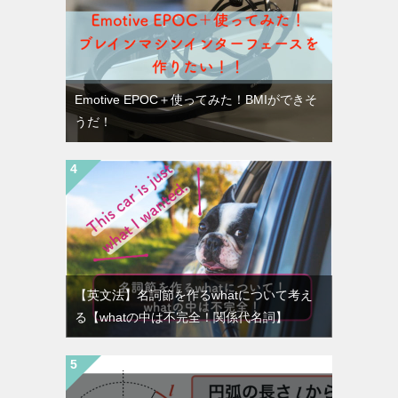
Emotive EPOC＋使ってみた！BMIができそ
うだ！
【英文法】名詞節を作るwhatについて考え
る【whatの中は不完全！関係代名詞】