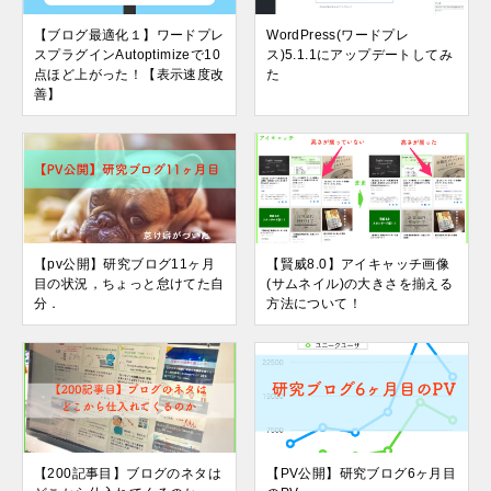
【ブログ最適化１】ワードプレ
WordPress(ワードプレ
スプラグインAutoptimizeで10
ス)5.1.1にアップデートしてみ
点ほど上がった！【表示速度改
た
善】
【pv公開】研究ブログ11ヶ月
【賢威8.0】アイキャッチ画像
目の状況，ちょっと怠けてた自
(サムネイル)の大きさを揃える
分．
方法について！
【200記事目】ブログのネタは
【PV公開】研究ブログ6ヶ月目