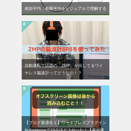
相加平均，相乗平均をビジュアルで理解する
自動運転で話題の「ZMP」が出してるワイ
ヤレス脳波計ってどうなの！？
【ブログ最適化１】ワードプレスプラグイン
Autoptimizeで10点ほど上がった！【表示速