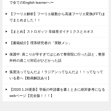
で全てのEnglish learnerへ〜
【フーリエ解析】フーリエ級数から高速フーリエ変換(FFT)ま
でまとめました！！
【まとめ】ストロガッツ 非線形ダイナミクスとカオス
【書籍紹介】理系研究者の「実験メシ」
保護中: 肩こりが辛すぎてはじめて整骨院に行った話と，整形
外科の肩こり対応がひどかった話
弧度法ってなんだよ！ラジアンってなんだよ！！ってなって
いる君へ【動画解説あり】
【2020.1.24更新】学振の申請書を書くときに絶対参考になる
webページ【完全版！！！】