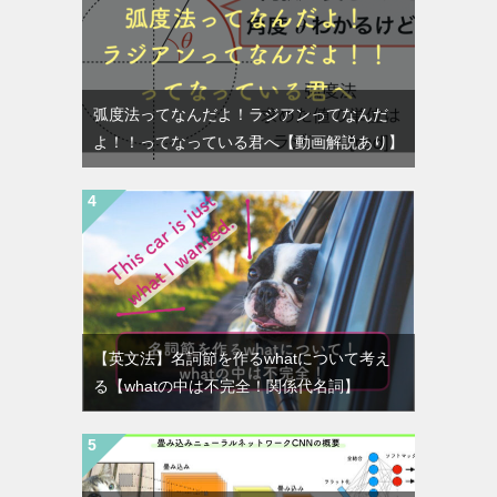
弧度法ってなんだよ！ラジアンってなんだ
よ！！ってなっている君へ【動画解説あり】
【英文法】名詞節を作るwhatについて考え
る【whatの中は不完全！関係代名詞】