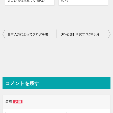
どこから仕入れてくるのか
のPV
投
音声入力によってブログを書いてみたら，かなり良かったぞ！！
【PV公開】研究ブログ8ヶ月目のPVと5月1日わいの誕生日！【27才っす】
稿
ナ
ビ
ゲ
ー
シ
コメントを残す
ョ
ン
名前
必須